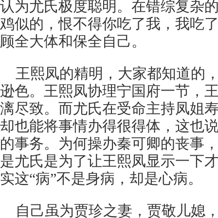
认为尤氏极度聪明。在错综复杂的
鸡似的，恨不得你吃了我，我吃了
顾全大体和保全自己。
王熙凤的精明，大家都知道的
逊色。王熙凤协理宁国府一节，
漓尽致。而尤氏在受命主持凤姐寿
却也能将事情办得很得体，这也
的事务。为何操办秦可卿的丧事，
是尤氏是为了让王熙凤显示一下才
实这“病”不是身病，却是心病。
自己虽为贾珍之妻，贾敬儿媳