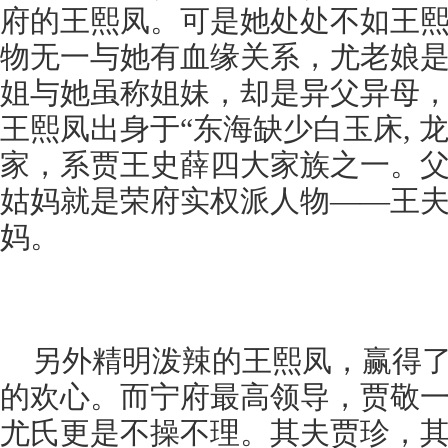
府的王熙凤。可是她处处不如王
物无一与她有血缘关系，尤老娘
姐与她虽称姐妹，却是异父异母
王熙凤出身于“东海缺少白玉床, 
家，系贾王史薛四大家族之一。
姑妈就是荣府实权派人物——王
妈。
另外精明泼辣的王熙凤，赢得
的欢心。而宁府最高领导，贾敬
尤氏更是不操不理。其夫贾珍，