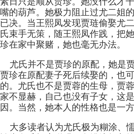
素日只是顺从贾珍。她没什么才
嘴的葫芦。她极力阻止过尤二姐
已决。当王熙凤发现贾琏偷娶尤
氏束手无策，随王熙凤作践，把
珍在家中聚赌，她也毫无办法。
尤氏并不是贾珍的原配，她是
贾珍在原配妻子死后续娶的，也
的。尤氏也不是贾蓉的生母，贾
家不显赫，自己也没有子女，这
因。当然，她本人的性格也是一
大多读者认为尤氏极为糊涂、