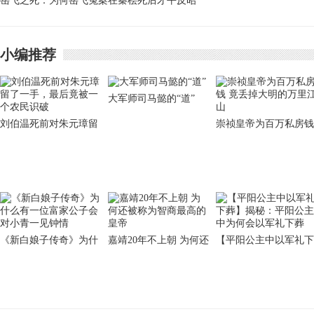
岳飞之死：为何岳飞冤案在秦桧死后才平反昭
巾为什么会留在狄仁杰
雪？
的身边
小编推荐
大军师司马懿的“道”
刘伯温死前对朱元璋留
崇祯皇帝为百万私房钱
了一手，最后竟被一个
竟丢掉大明的万里江山
农民识破
《新白娘子传奇》为什
嘉靖20年不上朝 为何还
【平阳公主中以军礼下
么有一位富家公子会对
被称为智商最高的皇帝
葬】揭秘：平阳公主中
小青一见钟情
为何会以军礼下葬