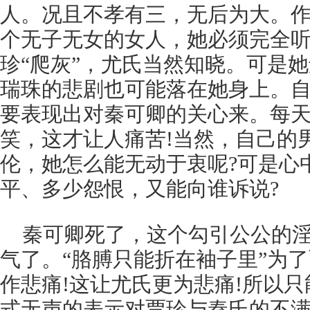
人。况且不孝有三，无后为大。
个无子无女的女人，她必须完全
珍“爬灰”，尤氏当然知晓。可是
瑞珠的悲剧也可能落在她身上。
要表现出对秦可卿的关心来。每
笑，这才让人痛苦!当然，自己的
伦，她怎么能无动于衷呢?可是心
平、多少怨恨，又能向谁诉说?
秦可卿死了，这个勾引公公的淫
气了。“胳膊只能折在袖子里”为
作悲痛!这让尤氏更为悲痛!所以
式无声的表示对贾珍与秦氏的不