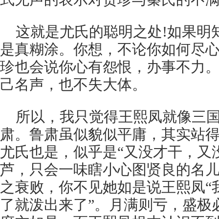
这就是尤氏的聪明之处!如果明
是真糊涂。你想，不论你如何尽
珍也会说你心有怨恨，办事不力
己名声，也不失大体。
所以，我只觉得王熙凤就像三
肃。鲁肃虽似貌似平庸，其实站
尤氏也是，似乎是“又没才干，又
芦，只会一味瞎小心图贤良的名儿
之衰败，你不见她如是说王熙凤“
了就泼出来了”。月满则亏，盛极