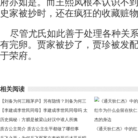
府亦如是。而王熙凤根本认识不
史家被抄时，还在疯狂的收藏赃
尽管尤氏如此善于处理各种关
有完卵。贾家被抄了，贾珍被发
于荣府。
相关阅读
【刘备为何三顾茅庐】另有隐情？刘备为何三
顾茅庐
【李建成李世民同母】李建成李世民同母吗 太
穆皇后是他们母亲
历史揭秘：方腊是被梁山好汉中谁人所擒
质古公主简介 质古公主生平都做了哪些事
《通天狄仁杰》中的红