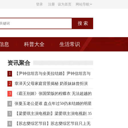
登录
注册
设为首页
网站导航
信息
科普大全
生活常识
资讯聚合
1
【尹钟信坦言与全美拉结婚】尹钟信坦言与
全美拉结婚 好友姜镐童
2
章泽天父母家庭背景揭秘 奶茶妹妹曾拒演
《金陵十三钗》
3
《霸王别姬》张国荣版的程蝶衣 无法超越的
经典人物
4
张曼玉老公是谁 盘点年过50仍未结婚的明星
5
【梁爱琪主演电视剧】梁爱琪主演电视剧 35
部电视剧大盘点
6
【苏志燮综艺节目】苏志燮综艺节目只上无