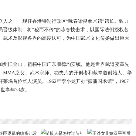
立人之一，现任香港特别行政区“咏春梁挺拳术馆”馆长。致力
员晋级体制，将“秘而不传”的咏春技击术，以国际法例授权各
、武术及影视各界的高度认可，为中国武术文化传扬做出巨大
国加州旧金山，祖籍中国广东顺德均安镇。他是世界武道变革先
、MMA之父、武术宗师、功夫片的开创者和截拳道创始人、华
坞首位华人演员。1962年李小龙开办“振藩国术馆”，1967
逝世享年33岁。