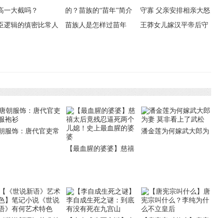
臣逻辑的缜密比常人
苗族人是怎样过苗年
王莽女儿嫁汉平帝后守
一大截吗？
的？苗族的“苗年”简介
寡 父亲安排相亲大怒
朝服饰：唐代官吏常
潘金莲为何嫁武大郎为
袍衫
妻 莫非看上了武松
【最血腥的婆婆】慈禧
太后竟残忍逼死两个儿
媳！史上最血腥的婆婆