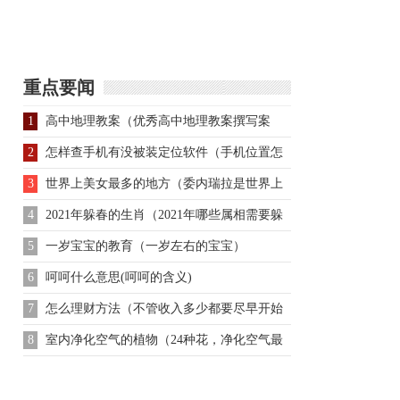
秘曹操的真实相貌：身
玉儿是否下嫁给了多尔
高仅一米六
衮
重点要闻
1
高中地理教案（优秀高中地理教案撰写案
例）
2
怎样查手机有没被装定位软件（手机位置怎
么查踪迹）
3
世界上美女最多的地方（委内瑞拉是世界上
美女最多）
4
2021年躲春的生肖（2021年哪些属相需要躲
春）
5
一岁宝宝的教育（一岁左右的宝宝）
6
呵呵什么意思(呵呵的含义)
7
怎么理财方法（不管收入多少都要尽早开始
理财）
8
室内净化空气的植物（24种花，净化空气最
厉害）