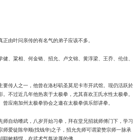
真正由叶问亲传的有名气的弟子应该不多。
学健、粱相、何金铬、招允、卢文锦、黄淳梁、王乔、伦佳、
主要传人之一，他曾在洛杉矶圣莫尼卡市开武馆。现仍活跃於
影。不过近几年他热衷于太极拳，尤其喜欢王氏水性太极拳。
。曾应南加州太极拳协会之邀在太极拳俱乐部讲拳。
先师自幼嗜武，八岁开始习拳，拜在堂兄招就师傅门下，学习
宗师爱徒陈华顺(找钱华)之子，招允先师可谓梁赞宗师一脉承
却聪敏精悍，在武术气氛浓厚的佛