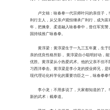
卢文锦：咏春拳一代宗师叶问的亲侄子，
利行主人，从父亲卢观恒继承广利行，成为富
年，把擒拿、柔道融入咏春拳中，曾任军宪警
国持续推广咏春拳。
黄淳梁：黄淳梁生于一九三五年夏，生于
亲的优良性格所影 。黄淳梁自小聪明好动，
优胜。黄淳梁从小热爱武术。他的父亲不但不
习西洋拳击。黄淳梁是李小龙的授业师兄，是
现代理论化科学化的重要功臣之一，咏春拳拳
李小龙：不用多说了，大家都知道的了。
新的武术：截拳道。