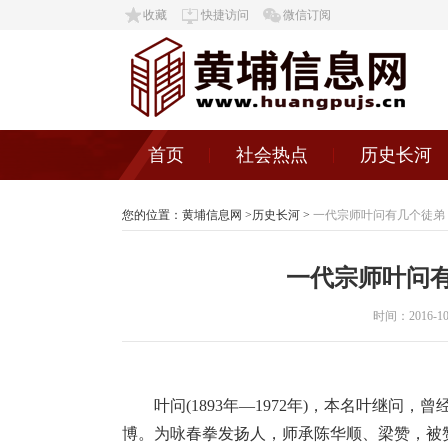
收藏
快捷访问
微信订阅
首页
社会热点
历史长河
您的位置：
黄埔信息网
>
历史长河
>
一代宗师叶问有几个徒弟
一代宗师叶问
时间：2016-10-1
叶问(1893年—1972年)，本名叶继
博。为咏春拳发扬人，师承陈华顺、梁赞，被赞