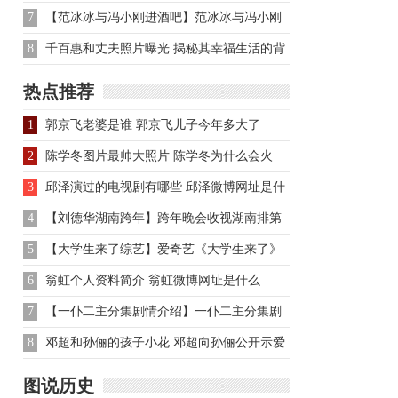
限挑战 竟凭一人之力拉
7
【范冰冰与冯小刚进酒吧】范冰冰与冯小刚
进酒吧 素颜合影皮肤白
8
千百惠和丈夫照片曝光 揭秘其幸福生活的背
后故事
热点推荐
1
郭京飞老婆是谁 郭京飞儿子今年多大了
2
陈学冬图片最帅大照片 陈学冬为什么会火
3
邱泽演过的电视剧有哪些 邱泽微博网址是什
么
4
【刘德华湖南跨年】跨年晚会收视湖南排第
一 刘德华秒杀众卫视
5
【大学生来了综艺】爱奇艺《大学生来了》
越来越走心 创造好收视
6
翁虹个人资料简介 翁虹微博网址是什么
7
【一仆二主分集剧情介绍】一仆二主分集剧
情介绍
8
邓超和孙俪的孩子小花 邓超向孙俪公开示爱
图说历史