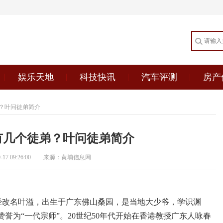
娱乐天地
科技快讯
汽车评测
房产
？叶问徒弟简介
有几个徒弟？叶问徒弟简介
7 09:26:00
来源：黄埔信息网
问，曾经改名叶溢，出生于广东佛山桑园，是当地大少爷，学识渊
誉为“一代宗师”。20世纪50年代开始在香港教授广东人咏春