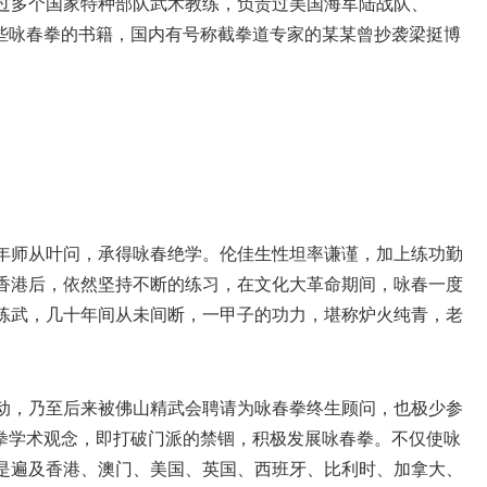
过多个国家特种部队武术教练，负责过美国海军陆战队、
过一些咏春拳的书籍，国内有号称截拳道专家的某某曾抄袭梁挺博
41年师从叶问，承得咏春绝学。伦佳生性坦率谦谨，加上练功勤
往香港后，依然坚持不断的练习，在文化大革命期间，咏春一度
练武，几十年间从未间断，一甲子的功力，堪称炉火纯青，老
动，乃至后来被佛山精武会聘请为咏春拳终生顾问，也极少参
春拳学术观念，即打破门派的禁锢，积极发展咏春拳。不仅使咏
是遍及香港、澳门、美国、英国、西班牙、比利时、加拿大、