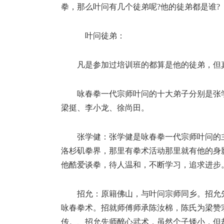
拳，那么叶问有几个徒弟呢?他的徒弟都是谁?
叶问徒弟：
凡是参加过培训班的都算是他的徒弟，但
咏春拳一代宗师叶问的十大弟子分别是张
梁挺、李小龙、徐尚田。
张学健：张学健是咏春拳一代宗师叶问的
洛杉矶拳界，那里有拳术活动那里就有他的身
他酷爱谈拳，待人温和，不断学习，追求进步
招允：原籍佛山，与叶问宗师同乡。招允
咏春拳术。招就师傅师承陈汝棉，陈氏为梁赞
传。、招允先师醉心武术，虽然个子矮小，但