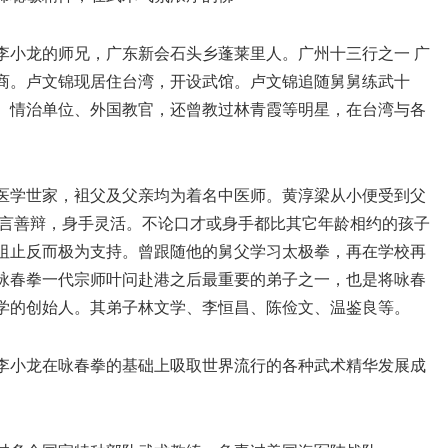
李小龙的师兄，广东新会石头乡蓬莱里人。广州十三行之一 广
商。卢文锦现居住台湾，开设武馆。卢文锦追随舅舅练武十
、情治单位、外国教官，还曾教过林青霞等明星，在台湾与各
医学世家，袓父及父亲均为着名中医师。黄淳梁从小便受到父
能言善辩，身手灵活。不论口才或身手都比其它年龄相约的孩子
阻止反而极为支持。曾跟随他的舅父学习太极拳，再在学校再
咏春拳一代宗师叶问赴港之后最重要的弟子之一，也是将咏春
学的创始人。其弟子林文学、李恒昌、陈俭文、温鉴良等。
李小龙在咏春拳的基础上吸取世界流行的各种武术精华发展成