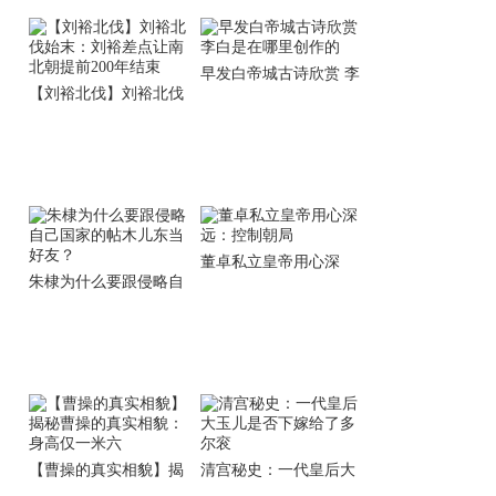
早发白帝城古诗欣赏 李
【刘裕北伐】刘裕北伐
白是在哪里创作的
始末：刘裕差点让南北
朝提前200年结束
董卓私立皇帝用心深
朱棣为什么要跟侵略自
远：控制朝局
己国家的帖木儿东当好
友？
【曹操的真实相貌】揭
清宫秘史：一代皇后大