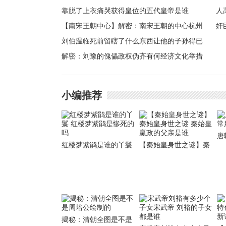
靠脱了上衣痛哭获得皇位的五代皇帝是谁
【南宋王朝中心】解密：南宋王朝的中心杭州
奸
是怎样一番景象
刘伯温临死前留瞎了什么东西让他的子孙得已
高
保全
解密：刘豫的傀儡政权伪齐有何经济文化举措
小编推荐
唐
红楼梦紫鹃是谁的丫鬟
【秦始皇身世之谜】秦
服
红楼梦紫鹃是惨死的吗
始皇身世之谜 秦始皇赢
政的父亲是谁
揭秘：清朝全图是不是