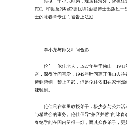
梁挺：李小龙师弟，现居住海外，曾担任
FBI、印度反?痔鼐?拥扰嘌?梁挺博士出版
士的咏春拳专注而被告上法庭。
李小龙与师父叶问合影
伦佳：伦佳老人，1927年生于佛山，19
奋，深得叶问喜爱，1949年叶问离开佛山去
遭到禁锢，禁止习武，但是伦佳依旧在家悄然
辣独到。
伦佳只在家里教授弟子，极少参与公共活
与精武会的事务。伦佳倡导“兼容并蓄”的咏
春绝学能在国内留得一灯，而其众多弟子，更