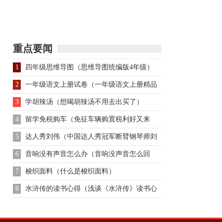
姐一起被囚禁在了深宫
中
重点要闻
1
四年级思维导图（思维导图统编版4年级）
2
一年级语文上册试卷（一年级语文上册精品
试卷）
3
学胡辣汤（想喝胡辣汤不用去出买了）
4
留学免税购车（免征车辆购置税利好又来
了）
5
达人秀刘伟（中国达人秀冠军断臂钢琴师刘
伟）
6
音响没有声音怎么办（音响没声音怎么回
事）
7
梭织面料（什么是梭织面料）
8
水浒传的读书心得（浅谈《水浒传》读书心
得体会及感受）