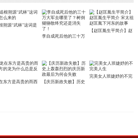
根朔源“武林”这词是
【赵匡胤生平简介】赵
么来的
李自成死后他的三十万
匡胤生平简介 宋太祖赵
大军去哪里了？树倒猢
匡胤下河东的故事
狲散终究还是消失了！
完美女人班婕妤的不完
在东方是高贵的而西
【庆历新政失败】历史
美人生
的龙为什么总是反派
上轰轰烈烈的庆历新政
最后为何会失败