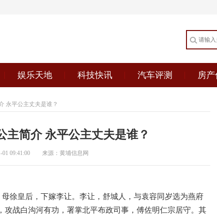
娱乐天地
科技快讯
汽车评测
房产
介 永平公主丈夫是谁？
公主简介 永平公主丈夫是谁？
1 09:41:00
来源：黄埔信息网
朱棣女，母徐皇后，下嫁李让。李让，舒城人，与袁容同岁选为燕府
，攻战白沟河有功，署掌北平布政司事，傅佐明仁宗居守。其