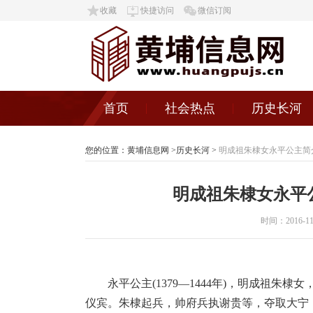
收藏
快捷访问
微信订阅
首页
社会热点
历史长河
您的位置：
黄埔信息网
>
历史长河
>
明成祖朱棣女永平公主简
明成祖朱棣女永平
时间：2016-11-0
永平公主(1379—1444年)，明成祖
仪宾。朱棣起兵，帅府兵执谢贵等，夺取大宁