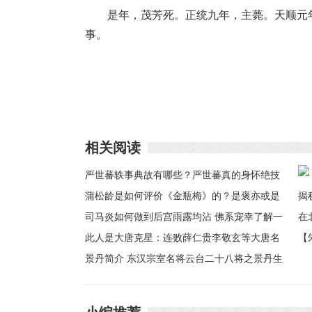
是年，茂芳死。正统九年，主薨。天顺元
事。
相关阅读
严世蕃轶事典故有哪些？严世蕃真的身怀绝技
吗
蒲松龄是如何评价《金瓶梅》的？是褒亦或是
贬
司马炎如何做到后宫雨露均沾 佛系宠幸了解一
下
此人是大唐克星：连败薛仁贵李敬玄等大唐名
【
将
景丹简介 东汉宗室名将云台二十八将之景丹生
秘
平
北