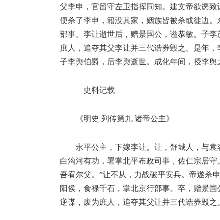
父李申，官留守左卫指挥同知。建文帝欲诱致
便杀了李申，籍没其家，姻族皆被杀或徙边。
部事。李让逝世后，赠景国公，谥恭敏。子李
庶人，追夺其父李让并三代诰券毁之。是年，
子李舆伯爵，后李舆逝世。成化年间，授李舆
史料记载
《明史 列传第九 诸帝公主》
永平公主，下嫁李让。让，舒城人，与袁
白沟河有功，署掌北平布政司事，佐仁宗居守
吾宥尔父。”让不从，力战破平安兵。帝遂杀
阳侯，食禄千石，掌北京行部事。卒，赠景国
逆谋，废为庶人，追夺其父让并三代诰券毁之