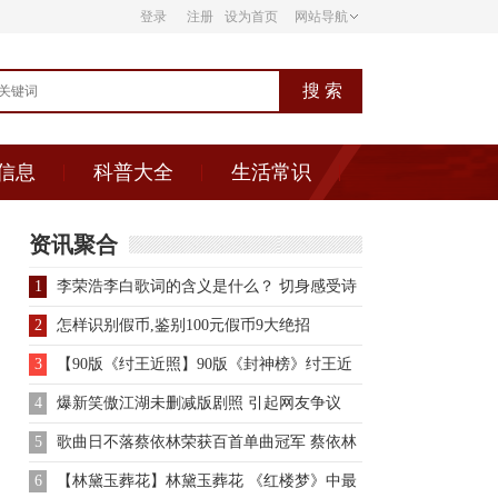
登录
注册
设为首页
网站导航
信息
科普大全
生活常识
资讯聚合
1
李荣浩李白歌词的含义是什么？ 切身感受诗
仙的倜傥潇洒
2
怎样识别假币,鉴别100元假币9大绝招
3
【90版《纣王近照】90版《封神榜》纣王近
照 82岁达奇依旧神采奕
4
爆新笑傲江湖未删减版剧照 引起网友争议
5
歌曲日不落蔡依林荣获百首单曲冠军 蔡依林
个人详细资料
6
【林黛玉葬花】林黛玉葬花 《红楼梦》中最