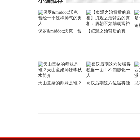
小编推荐
追
保罗&middot;沃克：曾
【贞观之治背后的真
怎
经一个这样帅气的男人
相】贞观之治背后的真
相：唐朝不如隋朝富裕
天山童姥的师妹是谁？
蜀汉后期这六位猛将独
龙
天山童姥师妹李秋水简
当一面！不知廖化一人
方
介