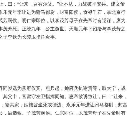
让，曰：“让来，吾宥尔父。”让不从，力战破平安兵。建文帝
永乐元年李让进为驸马都尉，封富阳侯，食禄千石，掌北京行
茂芳嗣侯。明仁宗即位，以李茂芳母子在先帝时有逆谋，废为
李茂芳死。正统九年，公主逝世。天顺元年下诏给与李茂芳之
之子李钦为长陵卫指挥佥事。
容同岁选为燕府仪宾。燕兵起，帅府兵执谢贵等，取大宁，战
。其父申，官留守左卫指挥同知。惠帝欲诱致让，曰：“让来，
申，籍其家，姻族皆坐死或徙边。永乐元年进让驸马都尉，封富
公，谥恭敏。子茂芳嗣侯。仁宗即位，以茂芳母子在先帝时有
。