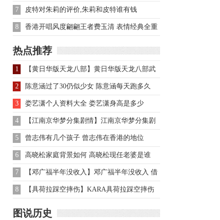
美丽的诗歌之一
7
皮特对朱莉的评价,朱莉和皮特谁有钱
8
香港开唱风度翩翩王者费玉清 表情经典全重
现
热点推荐
1
【黄日华版天龙八部】黄日华版天龙八部武
功排名第一
2
陈意涵过了30仍似少女 陈意涵每天跑多久
3
娄艺潇个人资料大全 娄艺潇身高是多少
4
【江南京华梦分集剧情】江南京华梦分集剧
情
5
曾志伟有几个孩子 曾志伟在香港的地位
6
高晓松家庭背景如何 高晓松现任老婆是谁
7
【邓广福半年没收入】邓广福半年没收入 借
钱为小孩打预防针
8
【具荷拉踩空摔伤】KARA具荷拉踩空摔伤
图说历史