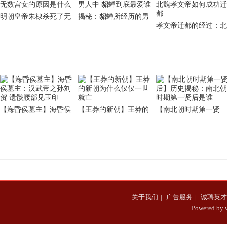
明朝皇帝朱棣杀死了无
揭秘：貂蝉所经历的男
孝文帝迁都的经过：北
数宫女的原因是什么
人中 貂蝉到底最爱谁
魏孝文帝如何成功迁都
【海昏侯墓主】海昏侯
【王莽的新朝】王莽的
【南北朝时期第一贤
墓主：汉武帝之孙刘贺
新朝为什么仅仅一世就
后】历史揭秘：南北朝
遗骸腰部见玉印
亡
时期第一贤后是谁
关于我们
|
广告服务
|
诚聘英才
Powered b