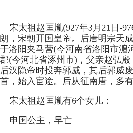
宋太祖赵匡胤(927年3月21日-97
朗，宋朝开国皇帝。后唐明宗天成年间
于洛阳夹马营(今河南省洛阳市瀍
郡(今河北省涿州市)，父亲赵弘
后汉隐帝时投奔郭威，其后郭威
首，始入宦途。后从征南唐，多
宋太祖赵匡胤有6个女儿：
申国公主，早亡