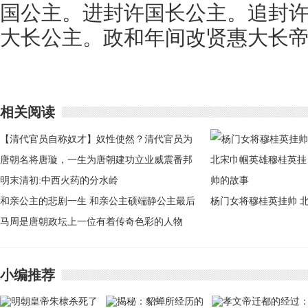
国公主。进封许国长公主。追封
大长公主。政和年间改贤惠大长帝
相关阅读
【清代官员自称奴才】奴性使然？清代官员为
何要自称奴才
唐朝名将唐璇，一生为唐朝建功立业威震番邦
明末清初:中西火药的分水岭
和亲公主的悲剧一生 和亲公主硕端静公主最后
杨门女将穆桂英挂帅 
是怎么死的
马周是唐朝政坛上一位有着传奇色彩的人物
宋巾帼英雄穆桂英挂帅
的故事
小编推荐