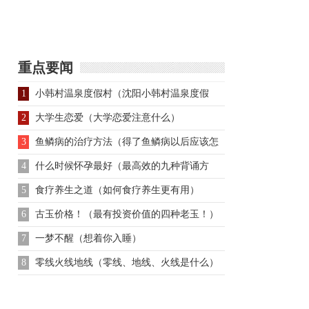
联系？他为什么会被打
清朝赖以打江山的八旗
败
制度为何会衰落
重点要闻
1
小韩村温泉度假村（沈阳小韩村温泉度假
村）
2
大学生恋爱（大学恋爱注意什么）
3
鱼鳞病的治疗方法（得了鱼鳞病以后应该怎
么治疗）
4
什么时候怀孕最好（最高效的九种背诵方
法）
5
食疗养生之道（如何食疗养生更有用）
6
古玉价格！（最有投资价值的四种老玉！）
7
一梦不醒（想着你入睡）
8
零线火线地线（零线、地线、火线是什么）