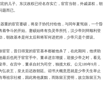
刘宏的儿子。东汉政权已经名存实亡，宦官当朝，外戚谋权，朝
问题而已。
他最器重的宦官蹇硕，将皇子协托付给他，与同年夏驾崩，一个昏
表着争斗的开始。蹇硕始终有负灵帝所托，汉少帝刘辩顺利登
幼，朝政基本是何太后和将军何进把持，少帝只是个摆设。
除宦官，昔日得宠的宦官基本都被他杀了，在此期间，他求助
他最后也死于宦官手中。董卓进京增援，迎接少帝之时，看见
帝。在宫中，董卓自封为司空，独揽大权。公元189年9月，
为弘农王，皇太后还政朝廷。诏书大概意思就是少帝天生举止
有辱祖宗社稷，因此将他废黜，而陈留王贤明，故立陈留王为