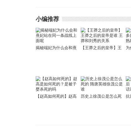
续
小编推荐
揭秘端妃为什么会和熹
【王莽之后的皇帝】王
为
妃站在同一条战线上面
莽之后的皇帝是谁 王莽
的
呢
和刘秀的关系
能
【赵高如何死的】赵高
历史上徐茂公是怎么死
抗
是如何死的？是被子婴
的 隋唐英雄徐茂公是谁
后
杀死的吗
话