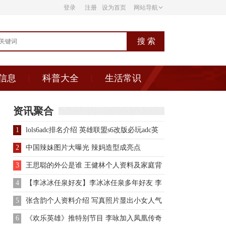
登录
注册
设为首页
网站导航
信息
科普大全
生活常识
资讯聚合
1
lols6adc排名介绍 英雄联盟s6改版必玩adc英
雄大盘点
2
中国辣妹图片大曝光 辣妈造型成亮点
3
王思聪的外公是谁 王健林个人资料及家庭背
景曝光
4
【李冰冰任泉好友】李冰冰任泉多年好友 李
冰冰自拍任泉称这是我
5
张含韵个人资料介绍 写真照片显出小女人气
质
6
《欢乐英雄》推特别节目 李咏加入凤凰传奇