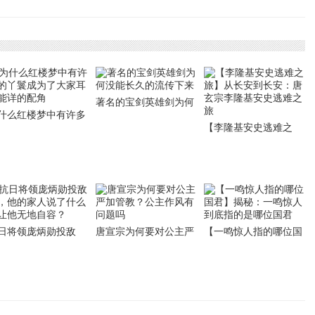
命呢
怎么死的？全族被诛的
官竟杀窦武形成专权
可悲结局是如何造成的
著名的宝剑英雄剑为何
什么红楼梦中有许多
没能长久的流传下来
【李隆基安史逃难之
丫鬟成为了大家耳熟
旅】从长安到长安：唐
详的配角
玄宗李隆基安史逃难之
旅
日将领庞炳勋投敌
唐宣宗为何要对公主严
【一鸣惊人指的哪位国
，他的家人说了什么
加管教？公主作风有问
君】揭秘：一鸣惊人到
让他无地自容？
题吗
底指的是哪位国君