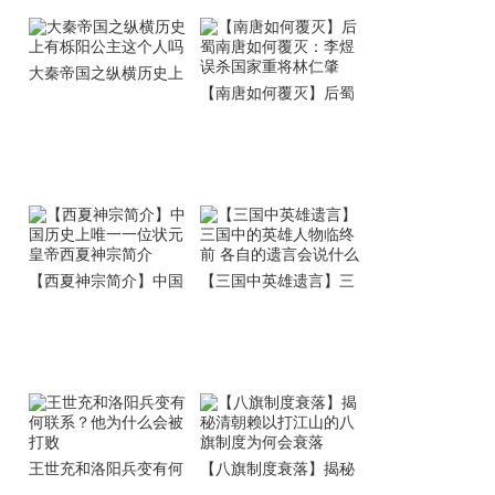
大秦帝国之纵横历史上
【南唐如何覆灭】后蜀
有栎阳公主这个人吗
南唐如何覆灭：李煜误
杀国家重将林仁肇
【西夏神宗简介】中国
【三国中英雄遗言】三
历史上唯一一位状元皇
国中的英雄人物临终前
帝西夏神宗简介
各自的遗言会说什么
王世充和洛阳兵变有何
【八旗制度衰落】揭秘