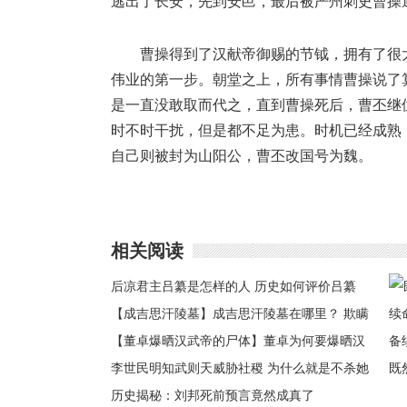
逃出了长安，先到安邑，最后被严州刺史曹操
曹操得到了汉献帝御赐的节钺，拥有了很
伟业的第一步。朝堂之上，所有事情曹操说了
是一直没敢取而代之，直到曹操死后，曹丕继
时不时干扰，但是都不足为患。时机已经成熟，
自己则被封为山阳公，曹丕改国号为魏。
相关阅读
后凉君主吕纂是怎样的人 历史如何评价吕纂
【成吉思汗陵墓】成吉思汗陵墓在哪里？ 欺瞒
千年真相被解开
【董卓爆晒汉武帝的尸体】董卓为何要爆晒汉
武帝的尸体是为了找药
李世民明知武则天威胁社稷 为什么就是不杀她
既
历史揭秘：刘邦死前预言竟然成真了
命