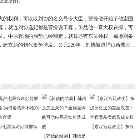
迎进洛阳。
大的权利，可以以刘协的名义号令大臣，曹操便开始了他宏图
算，就连刘协选妃都是曹操说了算，虽然他一直大权在握，可
位。中原腹地的局势已经稳定，就算还有东吴孙权、蜀地刘备
建立新的朝代蓄势待发。公元220年，刘协被迫禅位给曹丕，
然七星续命灯能够续
【东汉宫廷政变】东汉
 为何诸葛亮不给刘备
【韩信的结局】韩信是
历史上的宫廷政变：宦