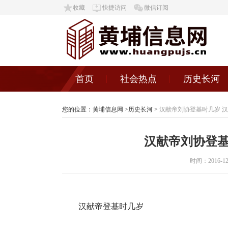
收藏
快捷访问
微信订阅
首页
社会热点
历史长河
您的位置：
黄埔信息网
>
历史长河
>
汉献帝刘协登基时几岁 
汉献帝刘协登基
时间：2016-12-2
汉献帝登基时几岁