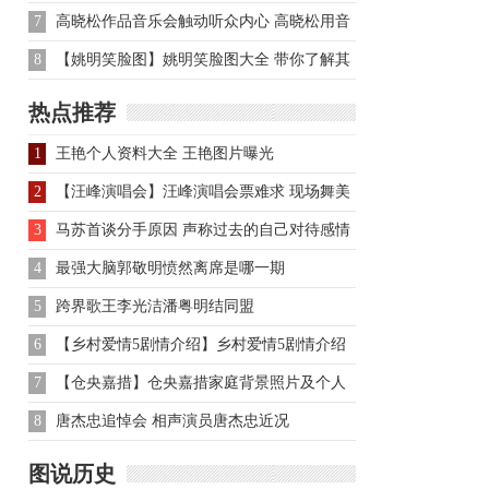
7
高晓松作品音乐会触动听众内心 高晓松用音
乐唤起青春记忆
8
【姚明笑脸图】姚明笑脸图大全 带你了解其
和妻子叶莉感情经历
热点推荐
1
王艳个人资料大全 王艳图片曝光
2
【汪峰演唱会】汪峰演唱会票难求 现场舞美
将大打科技牌
3
马苏首谈分手原因 声称过去的自己对待感情
时太傻
4
最强大脑郭敬明愤然离席是哪一期
5
跨界歌王李光洁潘粤明结同盟
6
【乡村爱情5剧情介绍】乡村爱情5剧情介绍
7
【仓央嘉措】仓央嘉措家庭背景照片及个人
资料与作品集
8
唐杰忠追悼会 相声演员唐杰忠近况
图说历史