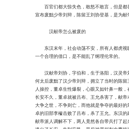
百官们都大惊失色，敢怒不敢言，但是都
宣布废黜少帝刘辩，陈留王刘协登基，是为献
汉献帝怎么被废的
东汉末年，社会动荡不安，所有人都虎视
一个合理的借口，是不能乱了纲理伦常的。
汉献帝刘协，字伯和，生于洛阳，汉灵帝
何太后废黜了汉少帝刘辩，拥立了当时的陈留
人操控，董卓生性爆裂，心眼又如针鼻一般，
长安不久，董卓就被吕布、王允杀害了，献帝
大争之世，不争则亡，而他就是争夺的最好的
卓的旧部李榷击败了吕布，杀了王允。东汉的
献帝派人调解不下，两人竟然各自带兵打了起