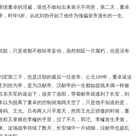
畏惧董卓的淫威，谁也不敢站出来表示不同意，第二天，董卓
帝，时年9岁。从此刘协开始了他作为傀儡皇帝漫长的一生。
眈眈，只是谁都不敢轻举妄动，虽然朝廷一片腐朽，但是没有
刘宏第三子，也是汉朝的最后一任皇帝。公元189年，董卓逼迫
王刘协为帝，是为汉献帝。汉献帝的一生都如提线木偶一样被
在东关军的逼迫下，放弃了洛阳，带着献帝就逃到了长安，到
本以为脱离了董卓的控制就海阔天空了，只是他不知道的是，
筹码。王允。吕布两人只手遮天，然而王允正骄傲的时候，董
政权又掌握在李榷的手里，过了不久，郭汜。李榷发生矛盾，
来。这场战争持续了数月，长安城中一片硝烟，汉献帝也趁乱