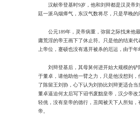
汉献帝登基时9岁，他和刘辩都是汉灵帝
廷一派乌烟瘴气，东汉气数将尽，只是早晚的
公元189年，灵帝病重，弥留之际找来
庸荒淫的帝王画下了休止符。只是他的结束代
上帝位，蹇硕也没有逃开被杀的厄运，由于年
刘辩登基后，其母舅何进开始大规模的铲
于董卓，请他助他一臂之力，只是他没想到，
了陈留王刘协，心下认为刘协比刘辩更适合当皇
董卓逼迫何太后写下诏书废黜皇帝，汉少帝改
轻佻，没有皇帝的德行，丑闻被天下人所知，
帝。