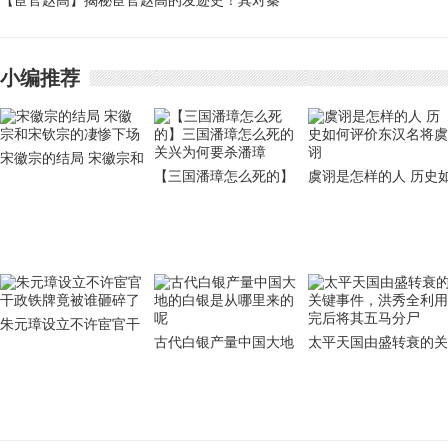
世民兄弟结局如何
【宦官赵高】揭秘宦官赵高的发迹史！其对秦
密：刘豫的傀儡政权伪
国又做了些什么
齐是如何建立起来的
小编推荐
宋徽宗的结局 宋徽宗和
【三国潘璋怎么死的】
虞诩是怎样的人 历史
宋钦宗的凄惨下场
三国潘璋怎么死的 关兴
何评价东汉名将虞诩
为何要杀潘璋
朱元璋设立不许宦官干
古代白银产量中国大地
太平天国由盛转衰的关
政铁牌竟被谁砸碎了
的白银是从哪里来的呢
键事件，洪秀全利用完
后将其五马分尸