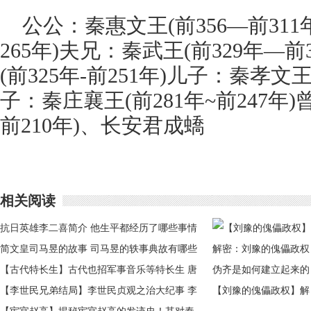
公公：秦惠文王(前356—前311
265年)夫兄：秦武王(前329年—
(前325年-前251年)儿子：秦孝文王
子：秦庄襄王(前281年~前247年)
前210年)、长安君成蟜
相关阅读
抗日英雄李二喜简介 他生平都经历了哪些事情
简文皇司马昱的故事 司马昱的轶事典故有哪些
【古代特长生】古代也招军事音乐等特长生 唐
代普通百姓可参加
【李世民兄弟结局】李世民贞观之治大纪事 李
【刘豫的傀儡政权】解