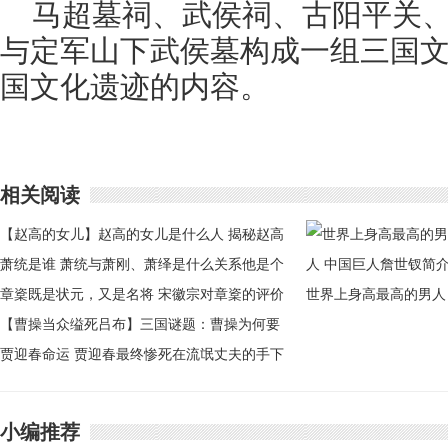
马超墓祠、武侯祠、古阳平关
与定军山下武侯墓构成一组三国
国文化遗迹的内容。
相关阅读
【赵高的女儿】赵高的女儿是什么人 揭秘赵高
为什么要灭秦
萧统是谁 萧统与萧刚、萧绎是什么关系他是个
怎样的人
章楶既是状元，又是名将 宋徽宗对章楶的评价
世界上身高最高的男人
非常高
【曹操当众缢死吕布】三国谜题：曹操为何要
中国巨人詹世钗简介
当众缢死吕布
贾迎春命运 贾迎春最终惨死在流氓丈夫的手下
吗
小编推荐