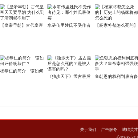
【皇帝早朝】古代皇帝
水浒传里姓氏不受作者
【杨家将都怎么死的】
天天要早朝 为什么到了
待见：哪个姓氏最倒霉
历史上的杨家将都怎么
清朝就不用了
死的
杨恭仁的简介，该如何
《独步天下》孟古最后
鱼朝恩的权利到底有多
评价杨恭仁？
是怎么死的？是被人谋
大？皇帝宰相强强联手
害的吗？
关于我们
|
广告服务
|
诚聘英才
Powered b