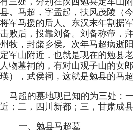
有三处，分别在陕西勉县定军山
县。马超，字孟起，扶风茂陵（
将军马援的后人。东汉末年割据
击败后，投靠刘备。刘备称帝，
州牧，封斄乡侯。次年马超病逝
定军山附近，也就是现在的勉县
人物墓祠的，有对山观子山的女
瑛），武侯祠，这就是勉县的马
马超的墓地现已知的为三处：
近；二，四川新都；三，甘肃成
一、勉县马超墓