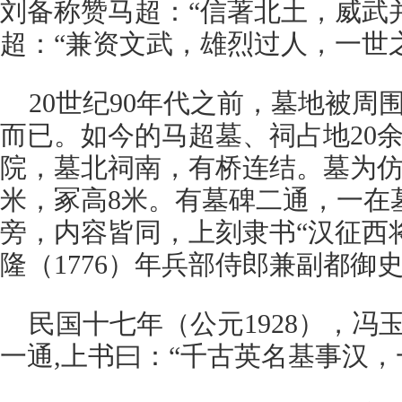
刘备称赞马超：“信著北土，威武
超：“兼资文武，雄烈过人，一世
20世纪90年代之前，墓地被周
而已。如今的马超墓、祠占地20
院，墓北祠南，有桥连结。墓为仿
米，冢高8米。有墓碑二通，一在墓
旁，内容皆同，上刻隶书“汉征西
隆（1776）年兵部侍郎兼副都御
民国十七年（公元1928），冯
一通,上书曰：“千古英名基事汉，