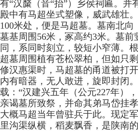
有“汉斄（音“抬”）乡侯祠匾。
殿中有马超坐式塑像，威武雄壮
100米处，便是马超墓。墓南北
墓基周围56米，冢高约3米。墓
同，系同时刻立，较短小窄薄。
超墓周围植有苍松翠柏，但如只剩荒
修汉惠渠时，马超墓的甬道被打
内有暗器，无人敢进，旋即封闭
载：“汉建兴五年（公元227年）
亲谒墓所致祭，并命其弟马岱挂孝
大概马超当年曾驻兵于此。现定
里沟渠纵横，稻麦飘香，是陕南