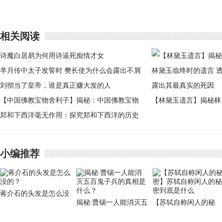
相关阅读
诗魔白居易为何用诗逼死痴情才女
芈月传中太子发誓时 樊长使为什么会露出不屑
的表情
刘彻当了皇帝，谁是真正赚大发的人
【中国佛教宝物舍利子】揭秘：中国佛教宝物
【林黛玉遗言】揭秘林
舍利子出土经过
郑和下西洋毫无作用：探究郑和下西洋的历史
黛玉临终时的遗言 透
意义
出其最真实的死因
小编推荐
蒋介石的头发是怎么没
揭秘:曹锡一人能消灭五
【苏轼自称闲人的秘
的？
百鬼子兵的真相是什
密】苏轼自称闲人的秘