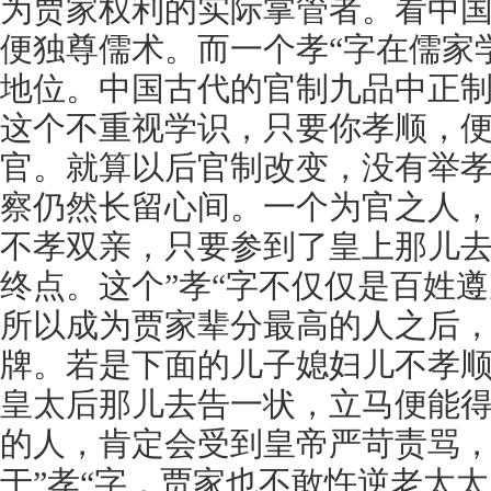
为贾家权利的实际掌管者。看中
便独尊儒术。而一个孝“字在儒家
地位。中国古代的官制九品中正
这个不重视学识，只要你孝顺，
官。就算以后官制改变，没有举孝
察仍然长留心间。一个为官之人
不孝双亲，只要参到了皇上那儿
终点。这个”孝“字不仅仅是百姓
所以成为贾家辈分最高的人之后
牌。若是下面的儿子媳妇儿不孝
皇太后那儿去告一状，立马便能
的人，肯定会受到皇帝严苛责骂
于”孝“字，贾家也不敢忤逆老太