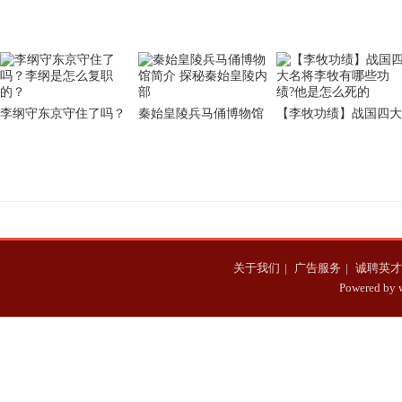
么？
密到底是什么
李纲守东京守住了吗？
秦始皇陵兵马俑博物馆
【李牧功绩】战国四大
李纲是怎么复职的？
简介 探秘秦始皇陵内部
名将李牧有哪些功绩?
他是怎么死的
关于我们
|
广告服务
|
诚聘英才
Powered b