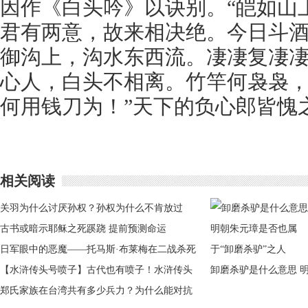
因作《白头吟》以诀别。“皑如山
君有两意，故来相决绝。今日斗
御沟上，沟水东西流。凄凄复凄
心人，白头不相离。竹竿何袅袅
何用钱刀为！”天下的负心郎皆愧
相关阅读
关羽为什么讨厌孙权？孙权为什么不肯放过
他？
古书或暗示耶稣之死蹊跷 提前预测命运
日军眼中的恶魔——托马斯·布莱梅在二战杀死
20万日军
【水浒传头号喷子】古代也有喷子！水浒传头
卸磨杀驴是什么意思 
号喷子是谁
郑氏家族在台湾共有多少兵力？为什么能对抗
朝朱元璋是否也属