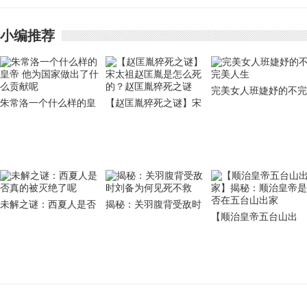
清朝那么多年
于“卸磨杀驴”之人
小编推荐
完美女人班婕妤的不完
朱常洛一个什么样的皇
【赵匡胤猝死之谜】宋
美人生
帝 他为国家做出了什么
太祖赵匡胤是怎么死
贡献呢
的？赵匡胤猝死之谜
未解之谜：西夏人是否
揭秘：关羽腹背受敌时
【顺治皇帝五台山出
真的被灭绝了呢
刘备为何见死不救
家】揭秘：顺治皇帝是
否在五台山出家