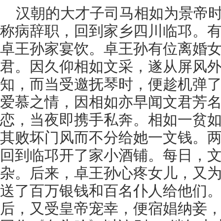
汉朝的大才子司马相如为景帝
称病辞职，回到家乡四川临邛。
卓王孙家宴饮。卓王孙有位离婚
君。因久仰相如文采，遂从屏风
知，而当受邀抚琴时，便趁机弹
爱慕之情，因相如亦早闻文君芳
恋，当夜即携手私奔。相如一贫
其败坏门风而不分给她一文钱。
回到临邛开了家小酒铺。每日，
杂。后来，卓王孙心疼女儿，又
送了百万银钱和百名仆人给他们
后，又受皇帝宠幸，便宿娼纳妾