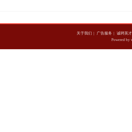
帝称赞
秦
朝收复了多少疆土
关于我们
|
广告服务
|
诚聘英才
Powered b