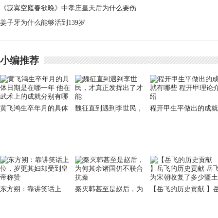
《寂寞空庭春欲晚》中孝庄皇天后为什么要伤
蜀是否可以一统三国
害自己的孙子
姜子牙为什么能够活到139岁
小编推荐
黄飞鸿生卒年月的具体
魏征直到遇到李世民，
程开甲生平做出的成就
日期是在哪一年 他在武
才真正发挥出了才能
有哪些 程开甲理论介
术上的成就分别有哪
东方朔：靠讲笑话上
秦灭韩甚至是赵后，为
【岳飞的历史贡献 】
位，岁更其妇却受到皇
何其余诸国仍不联合抗
飞的历史贡献 岳飞为