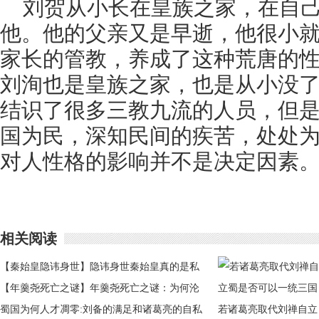
刘贺从小长在皇族之家，在自
他。他的父亲又是早逝，他很小
家长的管教，养成了这种荒唐的
刘洵也是皇族之家，也是从小没
结识了很多三教九流的人员，但
国为民，深知民间的疾苦，处处
对人性格的影响并不是决定因素
相关阅读
【秦始皇隐讳身世】隐讳身世秦始皇真的是私
生子吗
【年羹尧死亡之谜】年羹尧死亡之谜：为何沦
落到家破人亡
蜀国为何人才凋零:刘备的满足和诸葛亮的自私
若诸葛亮取代刘禅自立