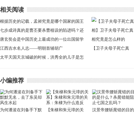
相关阅读
根据历史的记载，孟昶究竟是哪个国家的国王
呢
七步成诗真的是曹丕要杀曹植设的陷进吗？还
有一个类似的故事是什
唐玄奘会是中国历史上最成功的一位出国留学
生
江西吉水名人志——明朝首辅胡广
【卫子夫母子死亡真
太平天国天京城破的时候，洪秀全的儿子是怎
相】卫子夫母子死亡真
么逃出去的？
相究竟是怎么样的
小编推荐
为何潘浚在刘备手下默
【朱棣和朱元璋的关
汉景帝腰斩晁错的目的
默无名，去了东吴却风
系】朱棣和朱元璋的关
是什么？杀晁错能阻止
生水起
系：朱棣为什么造反
七国之乱吗？