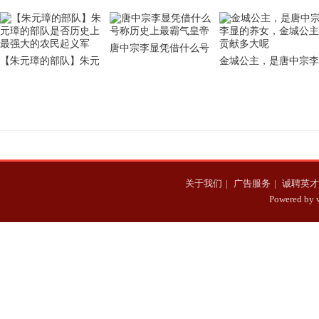
唐中宗李显凭借什么号
【朱元璋的部队】朱元
金城公主，是唐中宗李
称历史上最霸气皇帝
璋的部队是否历史上最
显的养女，金城公主贡
强大的农民起义军
献多大呢
关于我们
|
广告服务
|
诚聘英才
Powered b