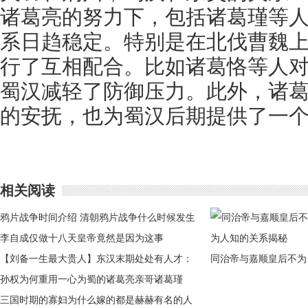
诸葛亮的努力下，包括诸葛瑾等
系日趋稳定。特别是在北伐曹魏
行了互相配合。比如诸葛恪等人
蜀汉减轻了防御压力。此外，诸
的安抚，也为蜀汉后期提供了一
相关阅读
鸦片战争时间介绍 清朝鸦片战争什么时候发生
的
李自成仅做十八天皇帝竟然是因为这事
【刘备一生最大贵人】东汉末期处处有人才：
同治帝与嘉顺皇后不为
刘备一生最大贵人是谁
孙权为何重用一心为蜀的诸葛亮亲哥诸葛瑾
人知的关系揭秘
三国时期的寡妇为什么嫁的都是赫赫有名的人