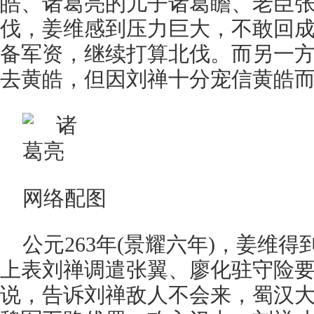
皓、诸葛亮的儿子诸葛瞻、老臣
伐，姜维感到压力巨大，不敢回
备军资，继续打算北伐。而另一
去黄皓，但因刘禅十分宠信黄皓
网络配图
公元263年(景耀六年)，姜维
上表刘禅调遣张翼、廖化驻守险
说，告诉刘禅敌人不会来，蜀汉