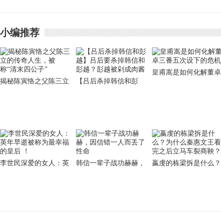
物
小编推荐
皇甫嵩是如何化解董卓
揭秘陈寅恪之父陈三立
【吕后杀掉韩信和彭
三番五次设下的危机
的传奇人生，被称“清
越】吕后要杀掉韩信和
末四公子”
彭越？彭越被剁成肉酱
李世民深爱的女人：英
韩信一辈子战功赫赫，
嬴虔的栋梁拆是什么？
年早逝被称为最幸福的
因信错一人而丢了性命
为什么秦惠文王看完之
皇后 ！
后立马车裂商鞅？