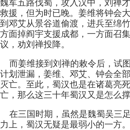
魏军五路伐蜀，攻入汉中，刘禅
救援，但为时已晚。姜维将钟会
到邓艾从景谷道偷渡，进兵至绵
方面掉阎宇支援成都，一方面召
议，劝刘禅投降。
而姜维接到刘禅的敕令后，试
计划泄漏，姜维、邓艾、钟会全
灭亡。至此，蜀汉也是在诸葛亮
亡，那么这三十年蜀汉又是怎么撑
在三国时期，虽然是魏蜀吴三
力上，蜀汉无疑是最弱小的一方