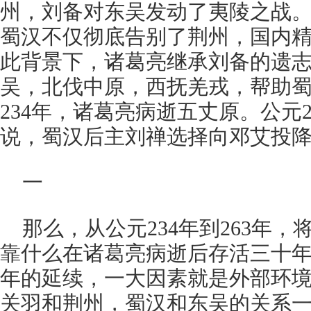
州，刘备对东吴发动了夷陵之战
蜀汉不仅彻底告别了荆州，国内
此背景下，诸葛亮继承刘备的遗
吴，北伐中原，西抚羌戎，帮助
234年，诸葛亮病逝五丈原。公元
说，蜀汉后主刘禅选择向邓艾投
一
那么，从公元234年到263年
靠什么在诸葛亮病逝后存活三十年
年的延续，一大因素就是外部环
关羽和荆州，蜀汉和东吴的关系