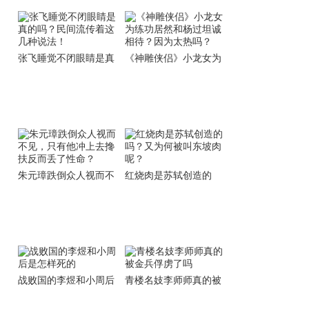
张飞睡觉不闭眼睛是真
《神雕侠侣》小龙女为
的吗？民间流传着这几
练功居然和杨过坦诚相
种说法！
待？因为太热吗？
朱元璋跌倒众人视而不
红烧肉是苏轼创造的
见，只有他冲上去搀扶
吗？又为何被叫东坡肉
反而丢了性命？
呢？
战败国的李煜和小周后
青楼名妓李师师真的被
是怎样死的
金兵俘虏了吗