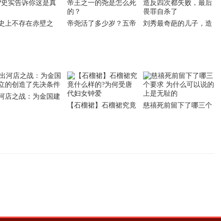
史上不存在赤壁之
帝尧活了多少岁？五帝
刘秀最奇葩的儿子，造
?史实告诉你这是真
王之一的尧是怎么死
反四次都失败，最后畏
的？
罪自杀了
河店之战：为金国建
【石榴裙】石榴裙究竟
慈禧死前留下了哪三个
的创造了先决条件
什么样的?为何受唐代
要求 为什么可以说的上
妇女钟爱
是无耻的