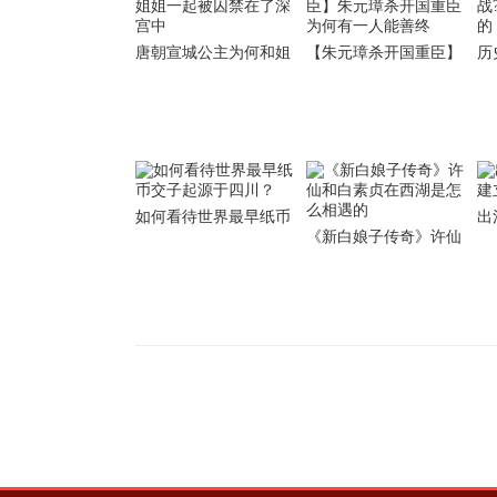
唐朝宣城公主为何和姐
【朱元璋杀开国重臣】
历
姐一起被囚禁在了深宫
朱元璋杀开国重臣 为何
战
中
有一人能善终
的
如何看待世界最早纸币
出
《新白娘子传奇》许仙
交子起源于四川？
立
和白素贞在西湖是怎么
相遇的