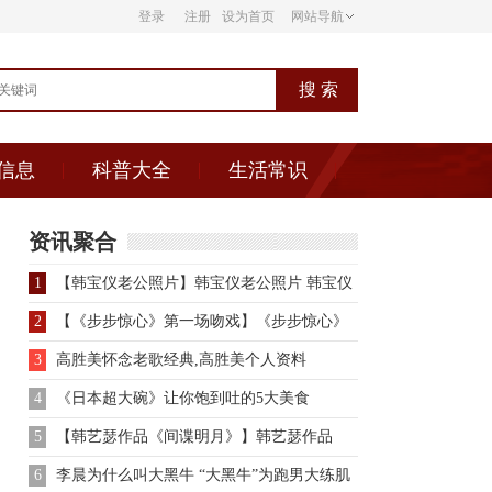
登录
注册
设为首页
网站导航
信息
科普大全
生活常识
资讯聚合
1
【韩宝仪老公照片】韩宝仪老公照片 韩宝仪
早期经历大曝光
2
【《步步惊心》第一场吻戏】《步步惊心》
第一场吻戏登场
3
高胜美怀念老歌经典,高胜美个人资料
4
《日本超大碗》让你饱到吐的5大美食
5
【韩艺瑟作品《间谍明月》】韩艺瑟作品
《间谍明月》大团圆结局
6
李晨为什么叫大黑牛 “大黑牛”为跑男大练肌