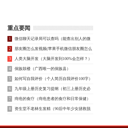
重点要闻
1
微信聊天记录局可以查吗（能查出别人的微
信聊天记录嘛）
2
朋友圈怎么发视频(苹果手机微信朋友圈怎么
发视频)
3
人类大脑开发（大脑开发到100%会怎样？）
4
侗族鼓楼（广西唯一的侗族县）
5
如何写自我评价（个人简历自我评价100字）
6
九年级上册历史复习提纲（初三上册历史必
背复习提纲 ）
7
痔疮的食疗（痔疮患者的食疗和日常保健）
8
资生堂不老林生发精（90后中年少女拯救脱
发）