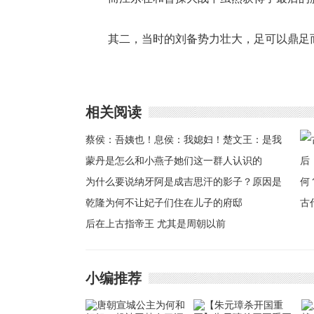
其二，当时的刘备势力壮大，足可以鼎足
相关阅读
蔡侯：吾姨也！息侯：我媳妇！楚文王：是我
的媳妇
蒙丹是怎么和小燕子她们这一群人认识的
为什么要说纳牙阿是成吉思汗的影子？原因是
什么
乾隆为何不让妃子们住在儿子的府邸
古
后在上古指帝王 尤其是周朝以前
女
小编推荐