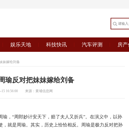
娱乐天地
科技快讯
汽车评测
房产
妹妹嫁给刘备
周瑜反对把妹妹嫁给刘备
5 16:56:00
来源：黄埔信息网
周瑜，“周郎妙计安天下，赔了夫人又折兵”。在演义中，以孙
使，就是周瑜。其实，历史上恰恰相反。周瑜是极力反对把孙