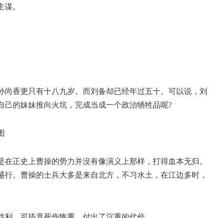
主谋。
孙尚香更只有十八九岁。而刘备却已经年过五十。可以说，刘
自己的妹妹推向火坑，完成当成一个政治牺牲品呢?
图
是在正史上曹操的势力并没有像演义上那样，打得血本无归。
盛行。曹操的士兵大多是来自北方，不习水土，在江边多时，
胜利，可毕竟死伤惨重，付出了沉重的代价。