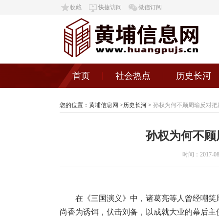
收藏
快捷访问
微信订阅
首页
社会热点
历史长河
您的位置：
黄埔信息网
>
历史长河
>
孙权为何不顾周瑜反对把
孙权为何不顾
时间：2017-08-1
在《三国演义》中，诸葛亮等人曾经嘲笑
尚香为诱饵，伏击刘备，以成就大业的幕后主