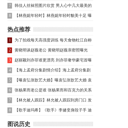
肉
7
韩佳人丝袜照图片欣赏 男人心中几大最美的
韩国女星盘点
8
【林燕妮年轻时】林燕妮年轻时貌美十足 曝
光其曾是香港的一个粉
热点推荐
1
为了拍戏每天高强度训练 每天食物杜江自称
难以下咽
2
黄晓明谈赵薇老公 黄晓明赵薇亲密照曝光
3
赵丽颖刘亦菲谁更漂亮 刘亦菲奢华豪宅首曝
光
4
【海上孟府分集剧情介绍】海上孟府分集剧
情介绍
5
【曝袁弘张歆艺大婚】曝袁弘张歆艺大婚 袁
弘张歆艺感情史揭秘
6
张杨果而老公是谁 张杨果而和百克力的关系
是什么
7
【林允被人跟踪】林允被人跟踪到房门口 发
文：真的是害怕极了
8
【歌手迪玛希】《歌手》李健变身段子手 迪
玛希深情追逐爱人
图说历史