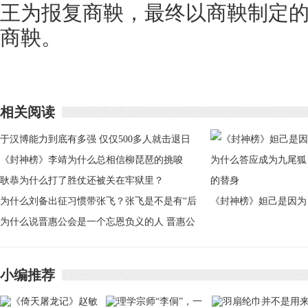
王为报复商鞅，最终以商鞅制定
商鞅。
相关阅读
于汉博能力到底有多强 仅仅500多人就击退日
本1万多人
《封神榜》李靖为什么总相信柳琵琶的挑唆
耿恭为什么打了胜仗还被关在牢狱里？
为什么刘备出征习惯带张飞？张飞是不是有“后
《封神榜》妲己是因为
台”？
为什么说晋惠公会是一个忘恩负义的人 晋惠公
什么答应成为九尾狐的
做了什么事情
替身
小编推荐