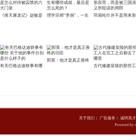
《倚天屠龙记》赵敏是
理学宗师“李侗”，一生
羽扇纶巾并不是用来形
怎么对待被囚禁的六大
有哪些成就，最后是怎
容亮，而是被三国演义
门派
么死的？
所耽误的周郎
郭英：他才是真正善终
有关巴格达迪轶事有哪
古代修建皇陵的那些工
的功臣
些 关于他的事件分别是
人在完工之后都去了哪
什么样子的
里
关于我们
|
广告服务
|
诚聘英才
Powered b