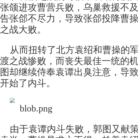
张颌进攻曹营兵败，乌巢救援不
告张郃不尽力，导致张郃投降曹
之战大败。
从而扭转了北方袁绍和曹操的
渡之战惨败，而丧失最佳一统的
图却继续侍奉袁谭出臭注意，导
开始了内斗。
由于袁谭内斗失败，郭图又献