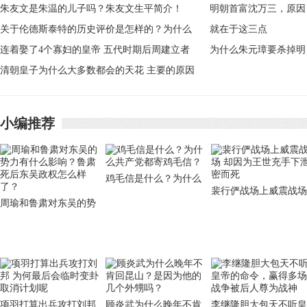
名相
朱友文是朱温的儿子吗？朱友文生平简介！
关于伦德斯泰特的历史评价是怎样的？为什么
说他不是一流的指挥官
连着娶了4个寡妇的皇帝 五代时期后周建立者
为什么朱元璋要杀掉明
郭威
清朝皇子为什么大多数都会的天花 主要的原因
朝首富沈万三，原因就
两点
在于这三点
小编推荐
鸡毛信是什么？为什么
裴行俨战场上威震战场
共产党都寄鸡毛信？
周瑜和鲁肃对东吴的势
却因为王世充手下泄密
力有什么影响？鲁肃死
而死
后东吴政权怎么样了？
项羽打算出兵攻打刘邦
顾炎武为什么晚年不肯
李继隆胆大包天不听皇