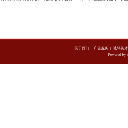
为何最后会临时变卦取
回昆山？是因为他的几
帝的命令，赢得多场战
消计划呢
个外甥吗？
争被后人尊为战神
关于我们
|
广告服务
|
诚聘英才
Powered b