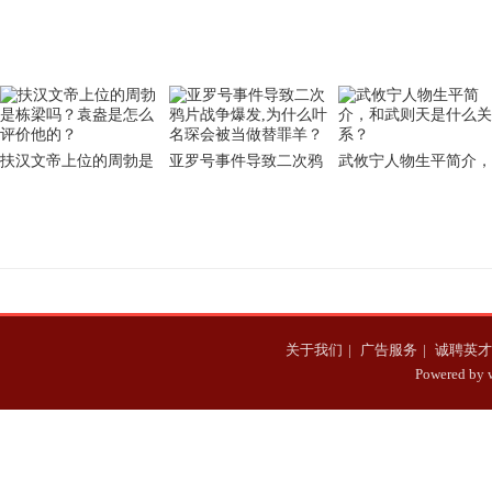
熏天 周围臭味熏天的原
明敬皇后的生平简介
因是什么
扶汉文帝上位的周勃是
亚罗号事件导致二次鸦
武攸宁人物生平简介，
栋梁吗？袁盎是怎么评
片战争爆发,为什么叶名
和武则天是什么关系？
价他的？
琛会被当做替罪羊？
关于我们
|
广告服务
|
诚聘英才
Powered b