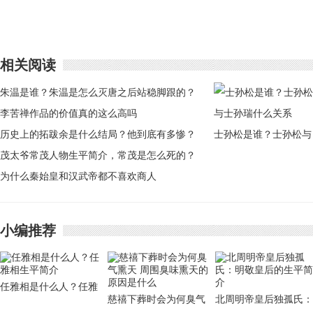
相关阅读
朱温是谁？朱温是怎么灭唐之后站稳脚跟的？
李苦禅作品的价值真的这么高吗
历史上的拓跋余是什么结局？他到底有多惨？
士孙松是谁？士孙松与
茂太爷常茂人物生平简介，常茂是怎么死的？
士孙瑞什么关系
为什么秦始皇和汉武帝都不喜欢商人
小编推荐
任雅相是什么人？任雅
慈禧下葬时会为何臭气
北周明帝皇后独孤氏：
相生平简介