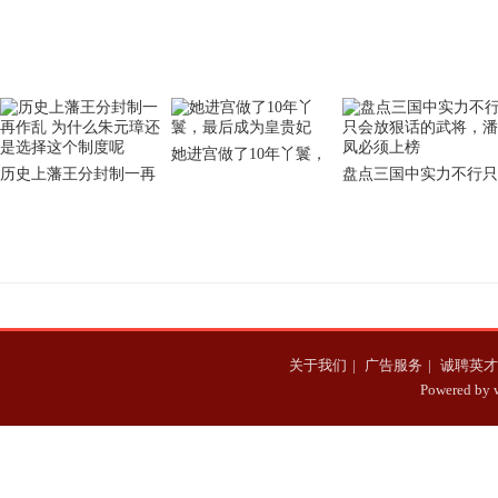
钱？最后他结局怎么样
起战神称号是实至名归
的抗日英雄 他们不为人
吗？
知，却一样伟大
她进宫做了10年丫鬟，
历史上藩王分封制一再
盘点三国中实力不行只
最后成为皇贵妃
作乱 为什么朱元璋还是
会放狠话的武将，潘凤
选择这个制度呢
必须上榜
关于我们
|
广告服务
|
诚聘英才
Powered b