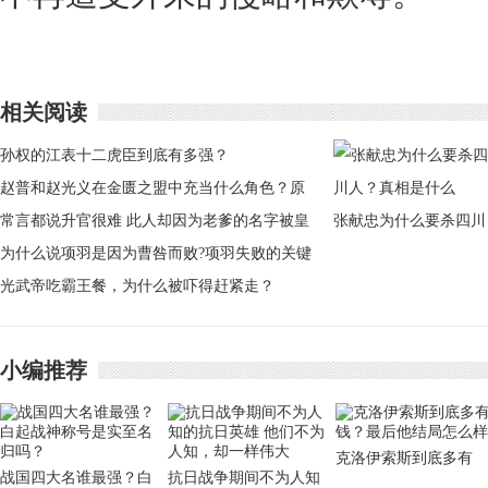
相关阅读
孙权的江表十二虎臣到底有多强？
赵普和赵光义在金匮之盟中充当什么角色？原
来是一场骗局
常言都说升官很难 此人却因为老爹的名字被皇
张献忠为什么要杀四川
帝连升三级
为什么说项羽是因为曹咎而败?项羽失败的关键
人？真相是什么
之战在什么地方？
光武帝吃霸王餐，为什么被吓得赶紧走？
小编推荐
克洛伊索斯到底多有
战国四大名谁最强？白
抗日战争期间不为人知