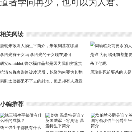
道者学问再少，也可以为人君。
相关阅读
唐朝朱敬则人物生平简介，朱敬则墓在哪里
李四光有子女吗 李四光的子女现在如何
胡安&middot;鲁尔福作品都是因为我们穷鉴赏
贫穷带来了哪些事情
抗清名将袁崇焕被凌迟后，乾隆为何要为其翻
周瑜临死前要杀的人是
案？
穷到太监都呆不下去的封地，但是却有人愿意
谁 为何临死前都想要
以死相酬！
了他呢
小编推荐
钱三强生平都做有什么