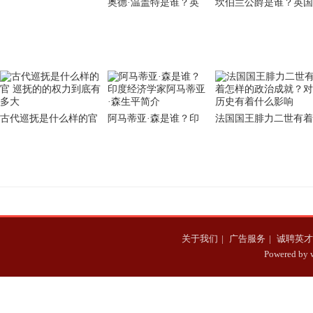
奥德·温盖特是谁？英
坎伯兰公爵是谁？英国
样的成就？
国陆军上将奥德·温盖
将领坎伯兰公爵生平简
特生平简介
介
古代巡抚是什么样的官
阿马蒂亚·森是谁？印
法国国王腓力二世有着
巡抚的的权力到底有多
度经济学家阿马蒂亚·
怎样的政治成就？对历
大
森生平简介
史有着什么影响
关于我们
|
广告服务
|
诚聘英才
Powered b