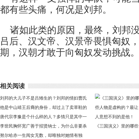
都有些头痛，何况是刘邦。
诸如此类的原因，最终，刘邦
吕后、汉文帝、汉景帝畏惧匈奴
期，汉朝才敢于向匈奴发动挑战
相关阅读
刘邦的大儿子不是吕雉生的？刘邦的情妇曹氏
去哪里了？
他是中山靖王后裔的身份，却过上了卖草鞋的
生活
唐代宗李豫是个什么样的人？多情只是其中一
面！
李世民胸怀宽广善于招贤纳士，为什么非要杀
《三国演义》里的哪些
单雄信？
努尔哈赤一生阅女无数，却唯独对她情有独
人物是虚构的？最让人