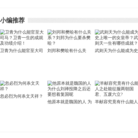
钟！此女最后的结局是什
意想不到的是他！
小编推荐
卫青为什么能官至大司
刘邦和樊哙有什么关
武则天为什么能成为史
马？卫青一生的成就及
系？刘邦为什么要杀樊
上唯一的女皇帝？武则
功绩介绍！
哙？
天一生有哪些成就？
忽必烈为何杀文天祥？
他原本就是魏国的人 为
羊献容究竟有什么能人
什么刘禅投降之后还要
之处能征服两朝国君、
想着复国呢
五废六立?