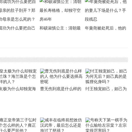
成功为什么要把自己
和硕淑慎公主：清朝最
年羹尧被处死后，他的
亲的肚子剖开？郑成
长寿格格，却独守空房
妻儿下场是什么？手段
母亲是怎么死的？
46年
残忍
太极为什么却独宠海
曹无伤到底是什么样的
纣王独宠妲己，妲己为
珠？海兰珠是个怎么
人 他为什么要选择高密
何无后？妲己真的是狐
的人？
呢
狸化身吗？