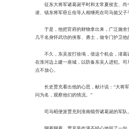
征东大将军诸葛诞平时和太常夏侯玄、尚
凌、镇东将军毌丘俭等人相继死在司马懿父子
于是，他把官府的财物拿出来，广泛施舍
几千名身怀武功的侠客、勇士，做专门护卫他
不久，东吴攻打徐堨，借这个机会，渚葛
在淮河边上建一座城，以防备东吴人进犯。司
点不放心。
长史贾充看出他的心思，献计说：“大将
问为名，观察他们的情况。”
司马昭便派贾充到淮南犒劳诸葛诞的军队
聊着聊着，贾充装作漫不经心地间了一句：