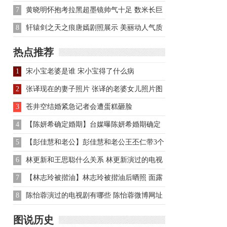
7
黄晓明怀抱考拉黑超墨镜帅气十足 数米长巨
蟒缠身吓尿网友
8
轩辕剑之天之痕唐嫣剧照展示 美丽动人气质
无双
热点推荐
1
宋小宝老婆是谁 宋小宝得了什么病
2
张译现在的妻子照片 张译的老婆女儿照片图
3
苍井空结婚紧急记者会遭蛋糕砸脸
4
【陈妍希确定婚期】台媒曝陈妍希婚期确定
7月19日与陈晓办婚礼
5
【彭佳慧和老公】彭佳慧和老公王丕仁带3个
孩子外出用餐
6
林更新和王思聪什么关系 林更新演过的电视
剧
7
【林志玲被揩油】林志玲被揩油后晒照 面露
委屈头发凌乱
8
陈怡蓉演过的电视剧有哪些 陈怡蓉微博网址
是什么
图说历史