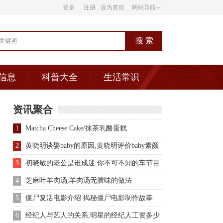
登录
注册
设为首页
网站导航
信息
科普大全
生活常识
资讯聚合
1
Matcha Cheese Cake/抹茶乳酪蛋糕
2
黄晓明谈娶baby的原因,黄晓明评价baby素颜
3
初晓敏的老公是谁成迷 你不可不知的车节目
主持人资料
4
芝麻叶羊肉汤,羊肉汤无膻味的做法
5
僵尸复活电影介绍 揭秘僵尸电影制作故事
6
经纪人与艺人的关系,明星的经纪人工资多少