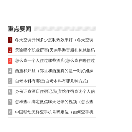
之处能征服两朝国君、
著位极人臣，鸟尽弓藏
五废六立?
却得善终
重点要闻
1
冬天空调开到多少度制热效果好（冬天空调
制热应该开多少度最合适）
2
天谕哪个职业厉害(天谕手游官服礼包兑换码
大全)
3
怎么查一个人住过哪些酒店(怎么查在哪住过
宾馆）
4
西施和郑旦（郑旦和西施真的是一对好姐妹
吗？）
5
自考本科有哪些(自考本科有哪几种方式)
6
身份证查酒店住宿记录(宾馆住宿查询个人信
息）
7
怎样查qq绑定微信聊天记录的视频（怎么查
他和别人的聊天记录）
8
中国移动怎样查手机号码定位（如何查手机
定位在哪）