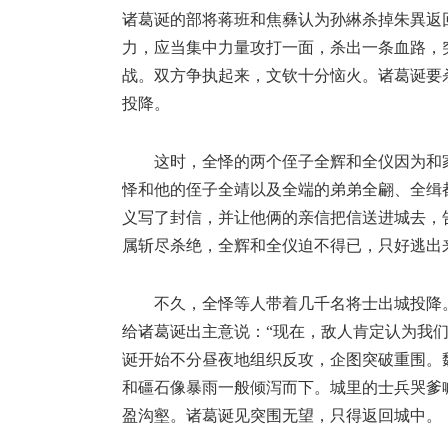
诸葛诞的部将蒋班和焦彝认为孙綝杀掉朱異返
力，应当集中力量攻打一面，杀出一条血路，
战。双方争执起来，文钦十分恼火。诸葛诞要
投降。
这时，全怿的两个侄子全辉和全仪因为和
怿和他的侄子全靖以及全端的弟弟全翩、全缉
义写了封信，并让他俩的亲信把信送进城去，
属斩尽杀绝，全辉和全仪迫不得已，只好逃出
不久，全怿等人带着几千名将士出城投降
给诸葛诞出主意说：“现在，敌人肯定认为我
诞开始不分昼夜地组织反攻，企图突破重围。
和礓石像暴雨一般倾泻而下。城里的士兵哭爹
盈沟壑。诸葛诞见突围无望，只得返回城中。