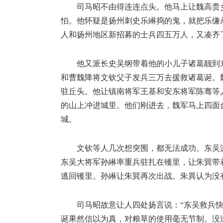
司马昭不由得连连点头。他马上让魏高贵
怕。他怀疑是扬州刺史乐綝捣的鬼，就把乐缣
人和扬州地区新招募的士兵四五万人，又凑齐
他又派长史吴纲带着他的小儿子诸葛靓到
和曹魏降将文钦父子发兵三万去援救诸葛诞。魏高
驻丘头。他让镇南将军王基和安东将军陈骞等
的山上冲进城里。他们刚进去，魏军马上四面
城。
文钦等人几次想突围，都无法成功。东吴
东吴大将军孙綝率重兵驻扎在镬里，让朱巽带
逃回镬里。孙綝让朱巽再次出战。朱異认为没
司马昭故意让人四处扬言说：“东吴救兵
诞果然信以为真，对粮草的使用毫无节制。没