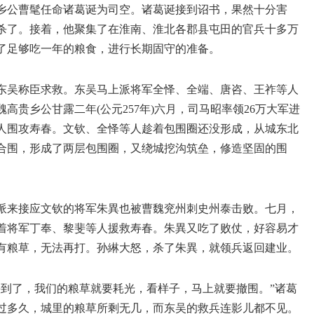
乡公曹髦任命诸葛诞为司空。诸葛诞接到诏书，果然十分害
杀了。接着，他聚集了在淮南、淮北各郡县屯田的官兵十多万
了足够吃一年的粮食，进行长期固守的准备。
东吴称臣求救。东吴马上派将军全怿、全端、唐咨、王祚等人
贵乡公甘露二年(公元257年)六月，司马昭率领26万大军进
人围攻寿春。文钦、全怿等人趁着包围圈还没形成，从城东北
合围，形成了两层包围圈，又绕城挖沟筑垒，修造坚固的围
派来接应文钦的将军朱異也被曹魏兖州刺史州泰击败。七月，
着将军丁奉、黎斐等人援救寿春。朱異又吃了败仗，好容易才
有粮草，无法再打。孙綝大怒，杀了朱異，就领兵返回建业。
快到了，我们的粮草就要耗光，看样子，马上就要撤围。”诸葛
过多久，城里的粮草所剩无几，而东吴的救兵连影儿都不见。