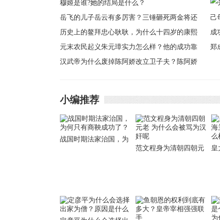
穆姬是谁?她的结局是什么？
岳飞的儿子岳云有多厉害？三锤砸死两金将还
有一个慌忙跑！
历史上的鳌拜忠心耿耿，为什么十四岁的康熙
想尽办法要除掉他？
元末农民起义朱元璋实力怎么样？他的成功靠
郑
的是什么？
汉武帝为什么废掉陈阿娇改立卫子夫？陈阿娇
母
为什么会被卫子夫取代
功
小编推荐
战国时期法家治国，为
范文程身为清朝四朝元
皇
何只有商鞅成功了？
老 为什么会被骂为汉奸
兰
呢
样