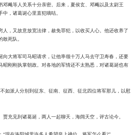
书邓飚等人关系十分亲密。后来，夏侯玄、邓飚以及太尉王
手中，诸葛诞心里直犯嘀咕。
穷人，又故意放宽法律，赦免罪犯，以收买人心。他还收养了
的敢死队。
诞向大将军司马昭请求，让他率领十万人马去守卫寿春，还要
马昭刚刚执掌朝政。对各地的军情还不太熟悉，对诸葛诞也有
军不如派人分别到征东、征南、征西、征北四位将军那儿，以慰
。贾充见到诸葛诞，两人一起聊天，海阔天空，评古论今。
“现在洛阳城里许多人希望皇上禅位，将军怎么看?”