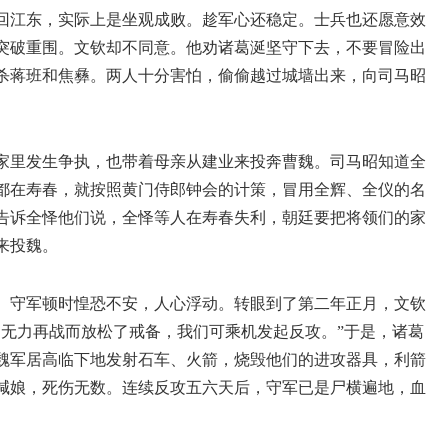
回江东，实际上是坐观成败。趁军心还稳定。士兵也还愿意效
突破重围。文钦却不同意。他劝诸葛涎坚守下去，不要冒险出
杀蒋班和焦彝。两人十分害怕，偷偷越过城墙出来，向司马昭
家里发生争执，也带着母亲从建业来投奔曹魏。司马昭知道全
都在寿春，就按照黄门侍郎钟会的计策，冒用全辉、全仪的名
告诉全怿他们说，全怿等人在寿春失利，朝廷要把将领们的家
来投魏。
。守军顿时惶恐不安，人心浮动。转眼到了第二年正月，文钦
们无力再战而放松了戒备，我们可乘机发起反攻。”于是，诸葛
魏军居高临下地发射石车、火箭，烧毁他们的进攻器具，利箭
喊娘，死伤无数。连续反攻五六天后，守军已是尸横遍地，血