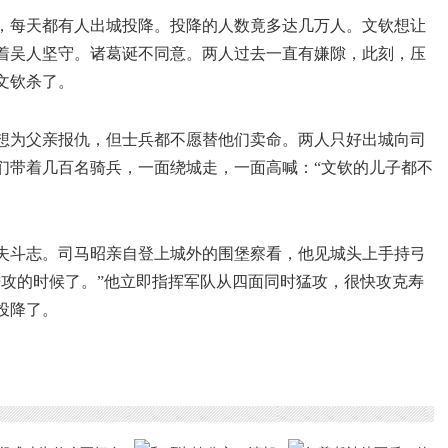
，每天都有人出城投降。投降的人数竟多达几万人。文钦想让
着吴人坚守。诸葛诞不同意。两人过去一直有嫌隙，此刻，压
文钦杀了。
想为父亲报仇，但士兵都不愿替他们卖命。两人只好出城向司
们带着几百名骑兵，一面绕城走，一面高喊：“文钦的儿子都不
失斗志。司马昭亲自登上城外的围堡察看，他见城头上手持弓
进攻的时候了。”他立即指挥军队从四面同时猛攻，很快攻克寿
投降了。