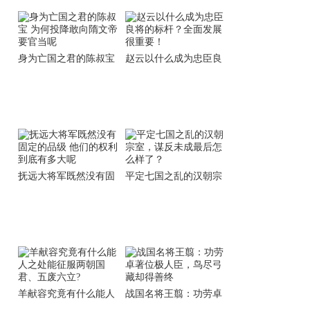
身为亡国之君的陈叔宝
赵云以什么成为忠臣良
为何投降敢向隋文帝要
将的标杆？全面发展很
官当呢
重要！
抚远大将军既然没有固
平定七国之乱的汉朝宗
定的品级 他们的权利到
室，谋反未成最后怎么
底有多大呢
样了？
羊献容究竟有什么能人
战国名将王翦：功劳卓