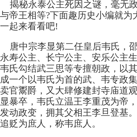
揭秘永泰公主死因之谜，毫无
与帝王相等?下面趣历史小编就为
一起来看看吧!
唐中宗李显第二任皇后韦氏，
永寿公主、长宁公主、安乐公主生母
韦氏勾结武三思等专擅朝政，以
成一个以韦氏为首的武、韦专政
卖官鬻爵，又大肆修建封寺庙道观，
显暴卒，韦氏立温王李重茂为帝
发动政变，拥其父相王李旦登基
追贬为庶人，称韦庶人。