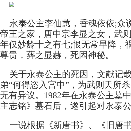
永泰公主李仙蕙，香魂依依;众
帝王之家，唐中宗李显之女，武则
年仅妙龄十之有七;恨无常早降，
尊贵，葬之显赫，死因神秘。
关于永泰公主的死因，文献记
弟“何得恣入宫中”，为武则天所
无有异议。1982年在永泰公主墓
主志铭》墓石后，遂引起对永泰
一说根据《新唐书》、《旧唐