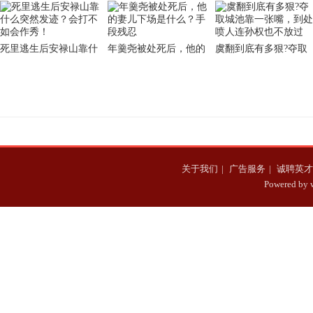
死里逃生后安禄山靠什
年羹尧被处死后，他的
虞翻到底有多狠?夺取
么突然发迹？会打不如
妻儿下场是什么？手段
城池靠一张嘴，到处喷
会作秀！
残忍
人连孙权也不放过
关于我们
|
广告服务
|
诚聘英才
Powered b