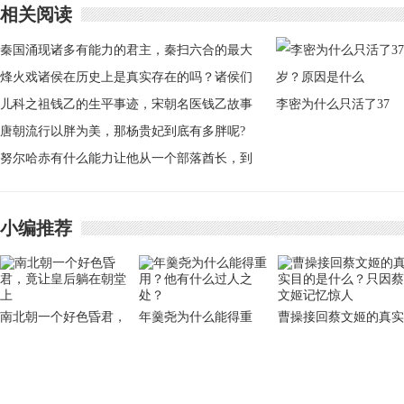
相关阅读
秦国涌现诸多有能力的君主，秦扫六合的最大
功劳者是谁？
烽火戏诸侯在历史上是真实存在的吗？诸侯们
为什么不救周幽王
儿科之祖钱乙的生平事迹，宋朝名医钱乙故事
李密为什么只活了37
简介
唐朝流行以胖为美，那杨贵妃到底有多胖呢?
岁？原因是什么
努尔哈赤有什么能力让他从一个部落酋长，到
清朝太祖皇帝？
小编推荐
南北朝一个好色昏君，
年羹尧为什么能得重
曹操接回蔡文姬的真实
竟让皇后躺在朝堂上
用？他有什么过人之
目的是什么？只因蔡文
处？
姬记忆惊人