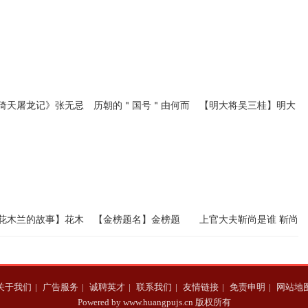
倚天屠龙记》张无忌
历朝的＂国号＂由何而
【明大将吴三桂】明大
什么要带赵敏去冰火
来？
将吴三桂：为何甘愿做
三姓家奴的耻辱之事
花木兰的故事】花木
【金榜题名】金榜题
上官大夫靳尚是谁 靳尚
的故事为什么流传广
名：中国古代历史上的
墓在哪里
 她的墓在哪儿
状元郎的人格与官格
关于我们
|
广告服务
|
诚聘英才
|
联系我们
|
友情链接
|
免责申明
|
网站地
Powered by www.huangpujs.cn 版权所有