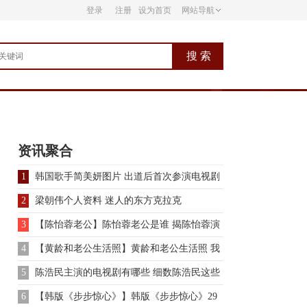
登录
注册
设为首页
网站导航
信息
科普大全
生活常识
资讯聚合
1
韩国歌手简美妍图片 出道后首次参演电视剧
2
梁朝伟个人资料 迷人的东方克拉克
3
【陈怡蓉老公】陈怡蓉老公是谁 揭陈怡蓉演
过的电视剧及个人资料
4
【黄龄和老公生活照】黄龄和老公生活照 我
为歌狂李泉黄龄恋情曝
5
陈浩民主演的电视剧有哪些 细数陈浩民这些
年的演艺经历
6
【韩版《步步惊心》】韩版《步步惊心》29