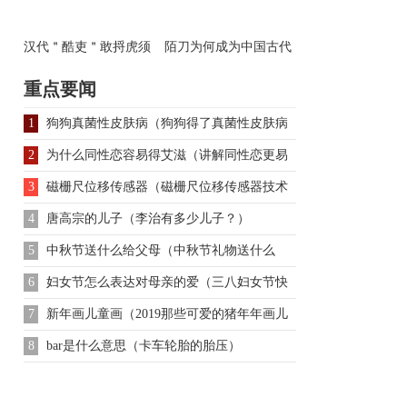
汉代＂酷吏＂敢捋虎须
陌刀为何成为中国古代
拦皇家马车杀死公主其
最强冷兵器
重点要闻
家
1
狗狗真菌性皮肤病（狗狗得了真菌性皮肤病
该怎么办？）
2
为什么同性恋容易得艾滋（讲解同性恋更易
感染艾滋病）
3
磁栅尺位移传感器（磁栅尺位移传感器技术
解密）
4
唐高宗的儿子（李治有多少儿子？）
5
中秋节送什么给父母（中秋节礼物送什么
好）
6
妇女节怎么表达对母亲的爱（三八妇女节快
乐祝福语精选）
7
新年画儿童画（2019那些可爱的猪年年画儿
童画）
8
bar是什么意思（卡车轮胎的胎压）