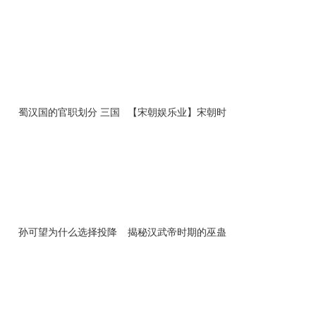
蜀汉国的官职划分 三国
【宋朝娱乐业】宋朝时
时期蜀汉国的官职介绍
期上青楼吃花酒得花多
少钱？宋朝娱乐业
孙可望为什么选择投降
揭秘汉武帝时期的巫蛊
清军?最终因骄纵不得
之祸害死了多少人
善终