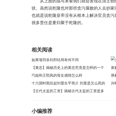
从上面的描写来看我们就会发现在清王朝
状。虽然说乾隆也对那些贪污腐败的人去抄家
也就是说乾隆皇帝没有从根本上解决官员贪污
很多责任是要归聚于乾隆的。
相关阅读
如果项羽杀刘邦结局有何不同
【黄忠】揭秘历史上的黄忠究竟是怎样的一个
人
巧姐和王熙凤的母女感情怎么样
十六国时期后赵刘显生平简介 刘显是怎么死的
兴
【古代太监的工资】揭秘古代太监的工资是多
败
少
葬
小编推荐