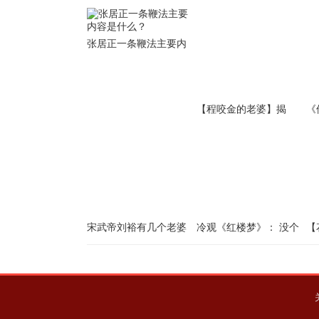
张居正一条鞭法主要内
容是什么？
【程咬金的老婆】揭
《
秘：历史上程咬金的老
为
婆是谁
岛
宋武帝刘裕有几个老婆
冷观《红楼梦》： 没个
【
宋武帝 刘裕的老婆是谁
像样男人的世道必然没
兰
落
远