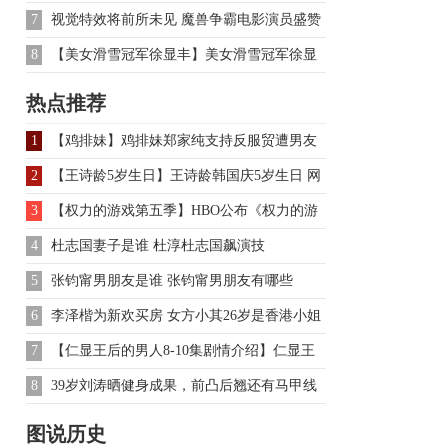
日即将首播 IU穿越爆发
7
视觉特效将前所未见 魔兽争霸电影演员盛赞
8
【美女滑雪冠军徐显丰】美女滑雪冠军徐显
丰《非诚勿扰》牵手景文
热点推荐
1
【鸡排妹】鸡排妹郑家纯支持反服贸遭男友
温晋禾殴打分手
2
【王诗龄5岁生日】王诗龄韩国庆5岁生日 网
友：别再胖下去啦
3
【权力的游戏第五季】HBO公布《权力的游
戏》第五季播出时间
4
杜志国妻子是谁 杜淳杜志国飙演技
5
张钧甯男朋友是谁 张钧甯男朋友有哪些
6
李泽楷为新欢买房 女方小其26岁是香港小姐
郭嘉文
7
【仁显王后的男人8-10集剧情介绍】仁显王
后的男人8-10集剧情介绍
8
39岁刘涛晒健身成果，前凸后翘还有马甲线
超吸睛
图说历史