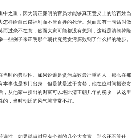
重中之重，因为清正廉明的官员才能够真正意义上的给百姓当
去怎样给自己谋福利而不管百姓的死活。然而却有一句话叫做
笑而过毫不在意，然而大家可能都没有想到，这就是清朝乾隆
举一些例子来证明那个朝代究竟贪污腐败到了什么样的地步。
在当时的典型性。如果说谁是贪污腐败最严重的人，那么在那
有本事也是寒门出身，但是就是过于贪婪，他在位时间据说贪
后，从他家中搜出的财富可以堪比清王朝几年的税收，从这里
性的，当时朝廷的风气就非常不好。
普遍性，如果说当时只有个别的几个大贪官，那么还不算什