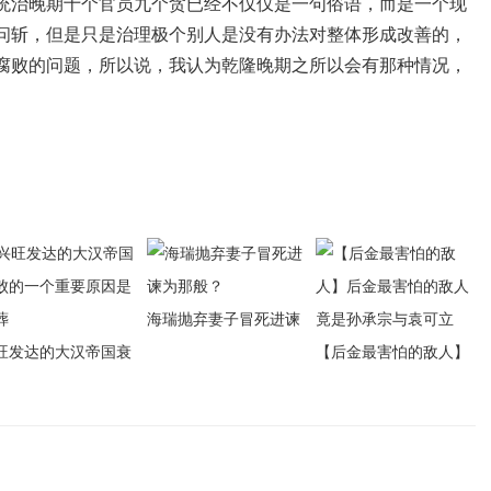
统治晚期十个官员九个贪已经不仅仅是一句俗语，而是一个现
问斩，但是只是治理极个别人是没有办法对整体形成改善的，
腐败的问题，所以说，我认为乾隆晚期之所以会有那种情况，
海瑞抛弃妻子冒死进谏
旺发达的大汉帝国衰
为那般？
【后金最害怕的敌人】
的一个重要原因是厚
后金最害怕的敌人竟是
孙承宗与袁可立