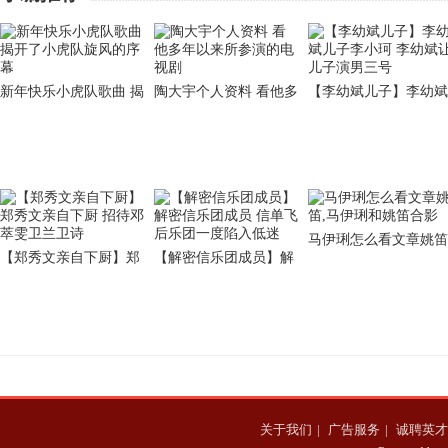
新年快乐小虎队歌曲 揭
陶大宇个人资料 看他多
【李幼斌儿子】李幼斌
开了小虎队旋风的序幕
年以来所参演的电视剧
儿子李小珂 李幼斌让
子演男三号
马伊琍怎么看文章姚笛
【郑秀文亲自下厨】郑
【解密信乐团成员】解
马伊琍和姚笛合影
秀文亲自下厨 招待邓萃
密信乐团成员 信单飞后
雯卫兰卫诗
乐团一度陷入低迷
关于我们
|
广告服务
|
诚聘英才