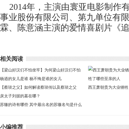
2014年，主演由寰亚电影制作
事业股份有限公司、第九单位有
霖、陈意涵主演的爱情喜剧片《
相关阅读
【梁山好汉们不怕坐牢】为何梁山好汉们不怕
坐牢
杨逍的女儿是谁 杨不悔是谁的女儿
【蔡琰之父】如何解读蔡琰传以及蔡琰之父
西王萧朝贵为大业牺牲
戾太子刘据的墓在哪？
了哪些至亲的人
苏辙的诗有哪些 其中最出名的苏辙名句是什么
小编推荐