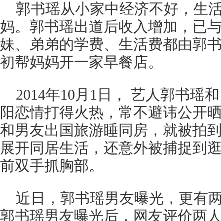
郭书瑶从小家中经济不好，生
妈。郭书瑶出道后收入增加，已
妹、弟弟的学费、生活费都由郭书瑶
初帮妈妈开一家早餐店。
2014年10月1日， 艺人郭书
阳恋情打得火热，常不避讳公开
和男友出国旅游睡同房，就被拍
展开同居生活，还意外被捕捉到
前双手抓胸部。
近日，郭书瑶男友曝光，更有
郭书瑶男友曝光后，网友评价两