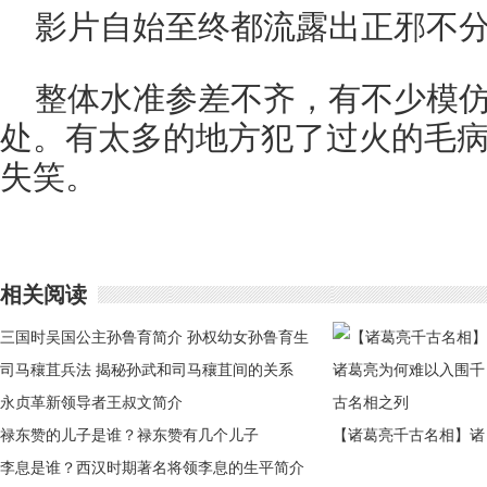
影片自始至终都流露出正邪不
整体水准参差不齐，有不少模
处。有太多的地方犯了过火的毛
失笑。
相关阅读
三国时吴国公主孙鲁育简介 孙权幼女孙鲁育生
平
司马穰苴兵法 揭秘孙武和司马穰苴间的关系
永贞革新领导者王叔文简介
禄东赞的儿子是谁？禄东赞有几个儿子
【诸葛亮千古名相】诸
李息是谁？西汉时期著名将领李息的生平简介
葛亮为何难以入围千古