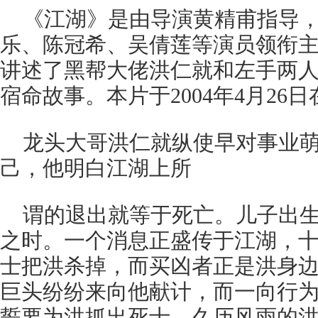
《江湖》是由导演黄精甫指导
乐、陈冠希、吴倩莲等演员领衔
讲述了黑帮大佬洪仁就和左手两人
宿命故事。本片于2004年4月26
龙头大哥洪仁就纵使早对事业
己，他明白江湖上所
谓的退出就等于死亡。儿子出
之时。一个消息正盛传于江湖，
士把洪杀掉，而买凶者正是洪身
巨头纷纷来向他献计，而一向行
誓要为洪抓出死士。久历风雨的