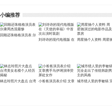
名相之列
小编推荐
回顾还珠格格演员表 尔
刘诗诗的现代电视版 在
周星驰个人资料 周星
康周杰混最惨
《天使的幸福》中首次
演过的电影作品及票房
出演时装剧
林志玲照片大盘点 台湾
小爸爸演员表介绍 文章
城市猎人里的李敏镐 
美女名模个人经历揭秘
携手马伊琍演绎荧屏处
全走出了传统韩剧男主
女作
的风格