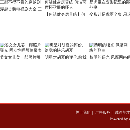
穿越古装电视剧大全 三
【何洁健身房苦练】何
变形计易虎臣全集 易
部不得不看的穿越剧
洁健身房苦练 何洁两度
臣在变形记里的那些事
怀孕胖的吓人
姜文女儿姜一郎照片曝
明星对胡夏的评价,给我
黎明的曙光 风靡网络
光 网友惊呼颜值爆表
的快乐胡夏
歌曲
关于我们
|
广告服务
|
诚聘英才
Powered b