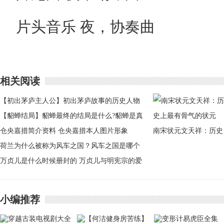
片头音乐 夜，协奏曲
相关阅读
【初出茅庐主人公】初出茅庐故事的历史人物
初出茅庐主人公是谁
【貂蝉结局】貂蝉最终的结局是什么?貂蝉是真
实存在的人物
仓央嘉措简介资料 仓央嘉措本人图片形象
南宋状元文天祥：历史
荷兰为什么被称为风车之国？风车之国是哪个
上最有骨气的状元
国家
万贞儿是什么时候册封的 万贞儿与明宪宗的爱
情
小编推荐