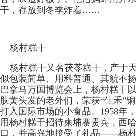
干，存放到冬季炸着……
杨村糕干
杨村糕干又名茯苓糕干，产于
似包装简单、用料普通、其貌不扬的
巴拿马万国博览会上，杨村糕干
肤黄头发的老外们，荣获“佳禾”
打入国际市场的小食品。1958年
用杨村糕干招待柬埔寨贵宾，西
口，并高兴地接受了礼品——杨