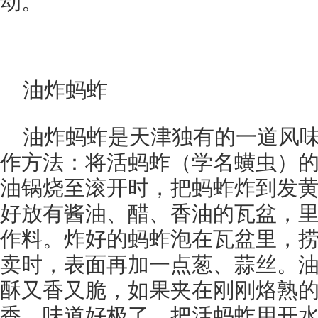
动。
油炸蚂蚱
油炸蚂蚱是天津独有的一道风
作方法：将活蚂蚱（学名蟥虫）
油锅烧至滚开时，把蚂蚱炸到发
好放有酱油、醋、香油的瓦盆，
作料。炸好的蚂蚱泡在瓦盆里，
卖时，表面再加一点葱、蒜丝。
酥又香又脆，如果夹在刚刚烙熟
香，味道好极了。把活蚂蚱用开