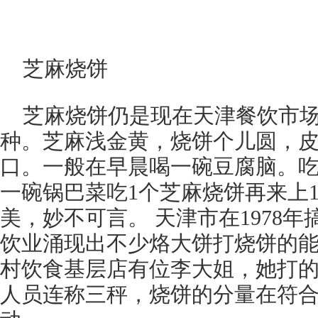
芝麻烧饼
芝麻烧饼仍是现在天津餐饮市
种。芝麻浅金黄，烧饼个儿圆，
口。一般在早晨喝一碗豆腐脑。吃
一碗锅巴菜吃1个芝麻烧饼再来上
美，妙不可言。 天津市在1978
饮业涌现出不少烙大饼打烧饼的
村饮食基层店有位李大姐，她打
人员连称三秤，烧饼的分量在符