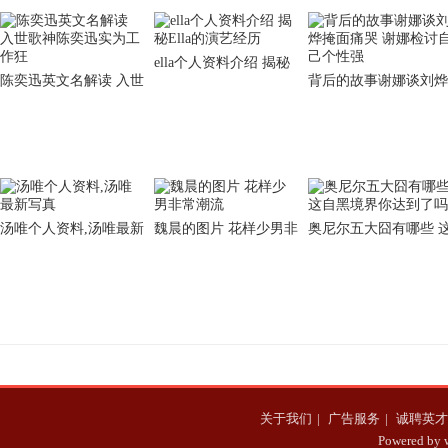
ella个人资料介绍 揭秘
陈奕迅英文名解读 入世
背后的故事谢娜谈刘烨
Ella的演艺经历
歌神陈奕迅实为工作狂
掩面痛哭 谢娜检讨自
个性强
汤唯个人资料,汤唯最新
魏晨的图片 花样少男非
奥尼尔五大囧有哪些 
写真
常潮流
自黑境界你达到了吗
关于我们
|
广告服务
|
诚聘英才
Powered b