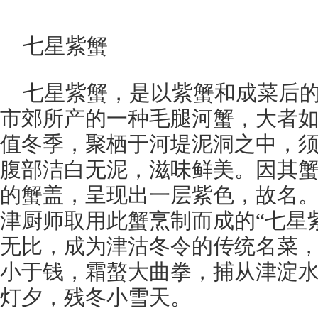
七星紫蟹
七星紫蟹，是以紫蟹和成菜后
市郊所产的一种毛腿河蟹，大者
值冬季，聚栖于河堤泥洞之中，
腹部洁白无泥，滋味鲜美。因其
的蟹盖，呈现出一层紫色，故名
津厨师取用此蟹烹制而成的“七星
无比，成为津沽冬令的传统名菜，
小于钱，霜螯大曲拳，捕从津淀
灯夕，残冬小雪天。