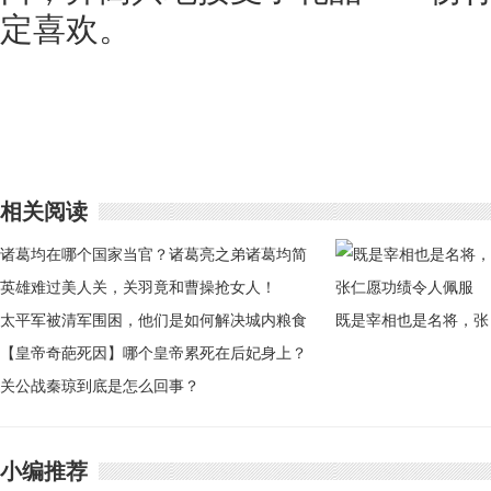
定喜欢。
相关阅读
诸葛均在哪个国家当官？诸葛亮之弟诸葛均简
介
英雄难过美人关，关羽竟和曹操抢女人！
太平军被清军围困，他们是如何解决城内粮食
既是宰相也是名将，张
短缺问题的？
【皇帝奇葩死因】哪个皇帝累死在后妃身上？
仁愿功绩令人佩服
古代皇帝奇葩死因
关公战秦琼到底是怎么回事？
小编推荐