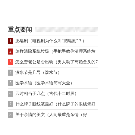
李氏简介 赵光义李皇后
生平
重点要闻
1
肥皂剧（电视剧为什么叫“肥皂剧”？）
2
怎样清除系统垃圾（手把手教你清理系统垃
圾文件）
3
怎么套老公是否出轨（男人动了离婚念头的7
种前兆）
4
泼水节是几号（泼水节）
5
医学术语（医学术语简写大全）
6
卯时相当于几点（古代十二时辰）
7
什么牌子眼线笔最好（什么牌子的眼线笔好
用告诉你）
8
关于亲情的美文（人间最重是亲情（好
文））