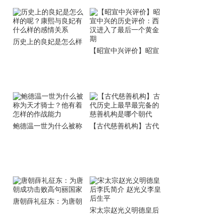
历史上的良妃是怎么样
【昭宣中兴评价】昭宣
的呢？康熙与良妃有什
中兴的历史评价：西汉
么样的感情关系
进入了最后一个黄金期
鲍德温一世为什么被称
【古代慈善机构】古代
为天才骑士？他有着怎
历史上最早最完备的慈
样的作战能力
善机构是哪个朝代
唐朝薛礼征东：为唐朝
宋太宗赵光义明德皇后
成功击败高句丽国家