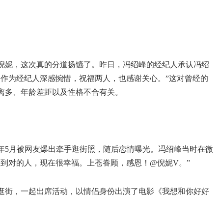
倪妮，这次真的分道扬镳了。昨日，冯绍峰的经纪人承认冯绍
，作为经纪人深感惋惜，祝福两人，也感谢关心。”这对曾经的
离多、年龄差距以及性格不合有关。
12年5月被网友爆出牵手逛街照，随后恋情曝光。冯绍峰当时在微
到对的人，现在很幸福。上苍眷顾，感恩！@倪妮V。”
逛街，一起出席活动，以情侣身份出演了电影《我想和你好好