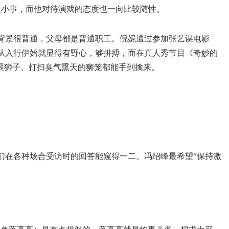
是小事，而他对待演戏的态度也一向比较随性。
背景很普通，父母都是普通职工。倪妮通过参加张艺谋电影
从入行伊始就显得有野心，够拼搏，而在真人秀节目《奇妙的
连喂狮子、打扫臭气熏天的狮笼都能手到擒来。
们在各种场合受访时的回答能窥得一二。冯绍峰最希望“保持激