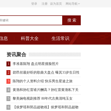
登录
注册
设为首页
网站导航
信息
科普大全
生活常识
资讯聚合
1
李准基陈翔 盘点明星撞脸照片
2
碧昂丝最好听的歌曲大盘点 曝其33岁生日性
感撩人
3
陈翔的个人资料介绍 快乐男生星途之旅
4
黄渤和孙红雷谁片酬高？孙红雷黄渤私下关
系如何？
5
黎美娴电视剧推荐 80年代古典清纯玉女
6
【侯梦瑶和郭品超吻戏】侯梦瑶和郭品超吻