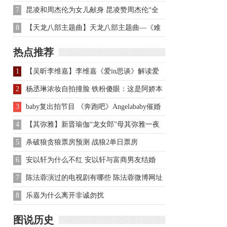
戏 侯梦瑶的早年经历
7
昆凌和周杰伦为女儿献身 昆凌赞周杰伦“全
勤爸爸”
8
【天龙八部主题曲】天龙八部主题曲—《难
念的经》，《难念的经》
热点推荐
1
【吴昕李维嘉】李维嘉《爱in思谈》解读爱
商 吴昕曝择偶标准
2
杨丞琳浓妆自拍撞脸 铁粉傻眼：这是阿娇本
人吧？
3
baby复出拍节目 《奔跑吧》Angelababy催婚
鹿晗
4
【其弥雅】新晋瑜伽“龙女郎”母其弥雅一夜
爆红 成男神收割机
5
杀破狼贪狼票房预测 战狼2单日票房
6
安以轩为什么不红 安以轩与富商男友结婚
7
陈法蓉演过的电视剧有哪些 陈法蓉微博网址
是什么
8
乐嘉为什么离开非诚勿扰
图说历史