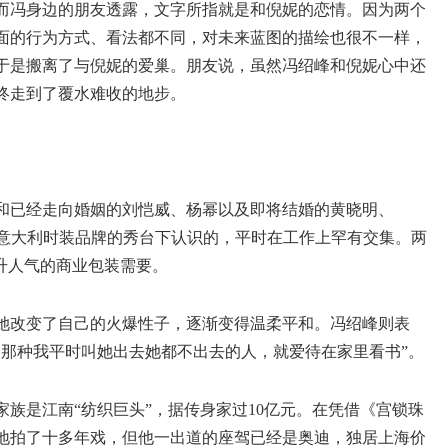
而冯身边的朋友透露，文字所指就是和倪妮的恋情。因为两个
面的行为方式、看法都不同，对未来蓝图的描绘也很不一样，
于是搬离了与倪妮的爱巢。朋友说，虽然冯绍峰和倪妮心中还
终走到了覆水难收的地步。
和已经走向婚姻的刘恺威、杨幂以及即将结婚的黄晓明、
说是在某意大利时装品牌的秀台下认识的，平时在工作上罕有交集。两
升人气的商业包装需要。
她改变了自己的火爆性子，逐渐变得温柔平和。冯绍峰则表
是那种我平时叫她出去她都不出去的人，就爱待在家里看书”。
族是江南“纺织巨头”，据传身家过10亿元。在凭借《宫锁珠
地拍了十多年戏，但他一出道的座驾已经是奥迪，独居上海价