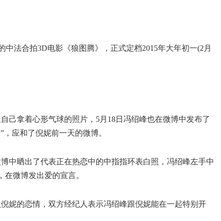
演的中法合拍3D电影《狼图腾》，正式定档2015年大年初一(2月
一组自己拿着心形气球的照片，5月18日冯绍峰也在微博中发布了
”，应和了倪妮前一天的微博。
都在微博中晒出了代表正在热恋中的中指指环表白照，冯绍峰左手中
，在微博发出爱的宣言。
与演员倪妮的恋情，双方经纪人表示冯绍峰跟倪妮能在一起特别开