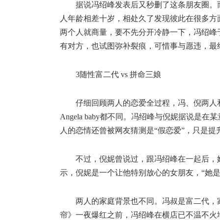
据说冯绍峰发表后又秒删了这条朋友圈。
人年龄相差十岁，相处久了发现彼此在很多方
两个人就商量，要不先分开冷静一下，冯绍峰
有对方，也试图弥补裂痕，可惜事与愿违，最
3随性富二代 vs 拼命三娘
仔细回顾两人的恋爱全过程，冯、倪两人
Angela baby都不同。冯绍峰与倪妮据
人的恋情还曾被网友猜测是“假恋爱”，只是提
不过，倪妮曾说过，跟冯绍峰在一起后，
示，倪妮是一个让他特别放心的女朋友，“她
两人的家庭背景也不同。冯叔是富二代，家
帘》一夜爆红之前，冯绍峰在横店已不温不火