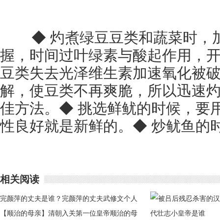
◆ 灼煮绿豆豆类和蔬菜时，
握，时间过叶绿素与酸起作用，
豆类失去光泽维生素加速氧化被
解，使豆类不再爽脆，所以迅速
佳方法。◆ 挑选鲜鱿的时候，要
性良好就是新鲜的。◆ 炒鱿鱼的
相关阅读
完颜萍的丈夫是谁？完颜萍的丈夫武修文个人
简介
【顺治的母亲】清朝入关第一位皇帝顺治的母