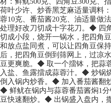
材：鲜鱿500克、四角豆300克、
荷叶少许、炒香黑芝麻适量调料：
蓉10克、番茄酱20克、油适量做
处理好改刀切成十字花刀。◆ 四
切成小段，烧开一锅水，把四角
和放点盐同煮，可以让四角豆保持
后，把四角豆倒到筛网上，过凉
豆更爽脆。◆ 取一个擂钵，把蒜
入盐、鱼露擂成蒜蓉汁。◆ 炒锅
倒入锅内炒香。◆ 加入番茄酱翻
◆ 鲜鱿在锅内与蒜蓉番茄酱焖1分
豆快速翻炒。◆ 出锅盛入盘内，