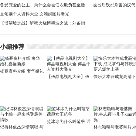
亲是谁
备受宠爱的公主，为什么会被佃农欺负甚至活
被吕后残忍杀害的汉代
活饿死？
文颂娴个人资料大全 文颂娴图片曝光
壮志小皇帝是谁
【博望坡之战】解密火烧博望坡之战：刘备指
挥和诸葛亮没有关系
小编推荐
杨幂资料介绍 奢华婚礼
【傅晶电视剧大全】傅
快乐大本营成龙高清下
喜当新娘
晶电视剧大全 傅晶个人
载 成龙掌勺与韩庚拼
资料大曝光
艺爆笑上演
范冰冰为什么叫范爷 话
记得林俊杰深情演唱 与
林志颖晒与老婆照片,
题女王范爷