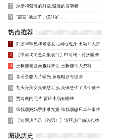
万余元，民警蹲守街头抓获
7
尔康和紫薇的对话,紫薇的扮演者
8
“器官”她走了，仅21岁……
热点推荐
1
刘德华罕见和老婆女儿同框现身 出动12人护
驾阵仗大
2
【申河均向金高银表白】申河均：讨厌暧昧
先向金高银表白
3
王栎鑫老婆吴雅婷来历 王栎鑫个人资料
4
童瑶杂志大片曝光 童瑶电影有哪些
5
九头身美女吴佩慈近况 吴佩慈生了几个孩子
6
贾玲瘦的照片 贾玲小品有哪些
7
张靓颖妈妈手撕准女婿 张靓颖怒斥卓伟事件
8
【迪丽热巴录《跑男》】迪丽热巴确认代替
baby录制《跑男》
图说历史