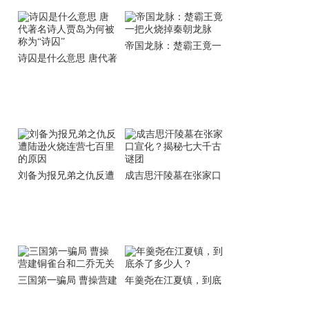
帝国龙脉：楚霸王竟一
诗囚是什么意思 唐代著
把火烧掉秦朝龙脉
名诗人贾岛为何被称
为“诗囚”
刘备为报兄弟之仇反遭
成吉思汗陵墓在张家口
陆逊火烧连营七百里的
宣化？揭秘七大千古谜
原因
团
三国第一骗局 曹操营建
年羹尧在江夏镇，到底
铜雀台和二乔无关
杀了多少人？