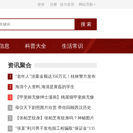
登录
注册
设为首页
网站导航
信息
科普大全
生活常识
资讯聚合
1
“老年人”涉案金额达350万元！桂林警方发布
重要提醒
2
海清个人资料,海清是黄磊的学生
3
【甲斐姬无惨绅士漫画】桃屋猫甲斐姬无惨
图
4
母仪天下剧照图片欣赏 带你回顾西汉历史
5
【张柏芝纹身】张柏芝有纹身吗？神秘图片
大曝光
6
“张某”利川男子发包假工程骗取“保证金”135