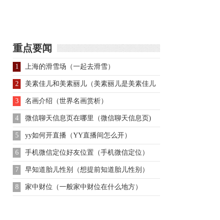
重点要闻
1
上海的滑雪场（一起去滑雪）
2
美素佳儿和美素丽儿（美素丽儿是美素佳儿
吗、）
3
名画介绍（世界名画赏析）
4
微信聊天信息页在哪里（微信聊天信息页)
5
yy如何开直播（YY直播间怎么开）
6
手机微信定位好友位置（手机微信定位）
7
早知道胎儿性别（想提前知道胎儿性别）
8
家中财位（一般家中财位在什么地方）