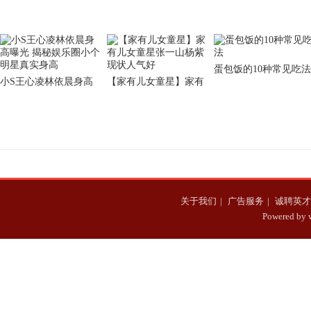
揭晓
蛋包饭的10种常见吃法
小S王心凌林依晨身高
【家有儿女童星】家有
曝光 揭秘娱乐圈小个明
儿女童星张一山杨紫现
星真实身高
状人气好
关于我们
|
广告服务
|
诚聘英才
Powered b