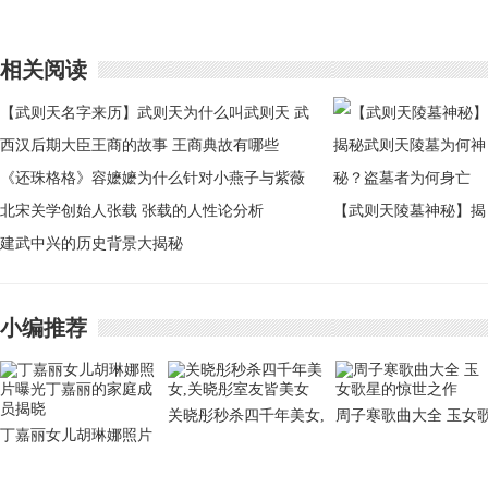
相关阅读
【武则天名字来历】武则天为什么叫武则天 武
则天名字有什么来头
西汉后期大臣王商的故事 王商典故有哪些
《还珠格格》容嬷嬷为什么针对小燕子与紫薇
北宋关学创始人张载 张载的人性论分析
【武则天陵墓神秘】揭
建武中兴的历史背景大揭秘
秘武则天陵墓为何神
秘？盗墓者为何身亡
小编推荐
关晓彤秒杀四千年美女,
周子寒歌曲大全 玉女
丁嘉丽女儿胡琳娜照片
关晓彤室友皆美女
星的惊世之作
曝光丁嘉丽的家庭成员