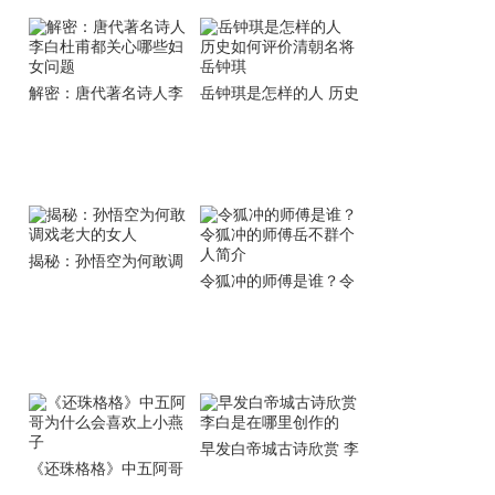
解密：唐代著名诗人李
岳钟琪是怎样的人 历史
白杜甫都关心哪些妇女
如何评价清朝名将岳钟
问题
琪
揭秘：孙悟空为何敢调
令狐冲的师傅是谁？令
戏老大的女人
狐冲的师傅岳不群个人
简介
早发白帝城古诗欣赏 李
《还珠格格》中五阿哥
白是在哪里创作的