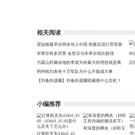
相关阅读
望远镜最早在明末传入中国 乾隆后流行官宦家
宋孝宗有多厉害 金世宗与宋孝宗谁比较强
为梁山肝脑涂地的李逵为何最大的理想就是离
沉
开梁山
荆州牧刘表有十万军队为什么不能成大事
自
【刘备的遗嘱】刘备的遗嘱暗藏着什么玄机？
堵死了诸葛亮的后路
小编推荐
有深度的网名（好听又
计算机丢失d3dx9_43
怎