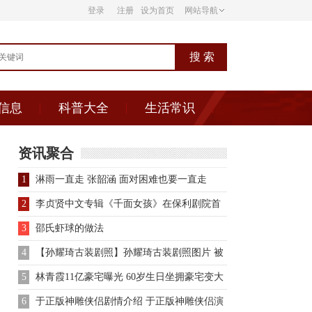
登录
注册
设为首页
网站导航
信息
科普大全
生活常识
资讯聚合
1
淋雨一直走 张韶涵 面对困难也要一直走
2
李贞贤中文专辑《千面女孩》在保利剧院首
发图片
3
邵氏虾球的做法
4
【孙耀琦古装剧照】孙耀琦古装剧照图片 被
称赞为古装美女
5
林青霞11亿豪宅曝光 60岁生日坐拥豪宅变大
亨
6
于正版神雕侠侣剧情介绍 于正版神雕侠侣演