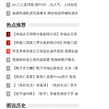
员表
7
kfc三人篮球赛,摆POSE，比人气，上传创意
三人秀照片，赢
8
杨幂性感私房写真曝光 网友纷纷呼喊性感女
神
热点推荐
1
【幸福从天而降分集剧情介绍】幸福从天而
降分集剧情介绍
2
【终极三国第三季分集剧情介绍】终极三国
第三季分集剧情介绍
3
李亚男将和老公王祖蓝赴迪拜度假 透露欲趁
机造人
4
熊黛林和老公逛街超甜蜜 熊黛林图片曝光
5
【甄子丹片酬】甄子丹地位获肯定 主演《星
战》片酬最高
6
【陈奂仁老婆】陈奂仁老婆Prima照片 陈奂
仁身高个人资料
7
【《美好生活》张嘉译】《美好生活》受关
注 张嘉译饰演问题海归
8
【歌手迪玛希】《歌手》李健变身段子手 迪
玛希深情追逐爱人
图说历史