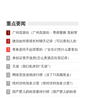
为什么会喜欢上小燕子
重点要闻
1
广州高第街（广州高第街：尊师重教 英材辈
出）
2
微信如何查很长时聊天记录（可以查别人的
微信聊天记录吗）
3
青春是经不起挥霍的（“女生们凭什么要拿自
己青春跟你一起奋斗）
4
身份证查开放房(怎么查酒店住宿记录）
5
天崖（我们私奔到“天崖”）
6
网络竞技游戏排行榜（没了TI高额奖金）
7
绝对伏特加多少度（绝对伏特加多少度?）
8
国产婴儿奶粉质量排行榜（国产婴儿奶粉质
量好不好）