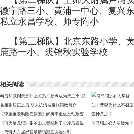
【第二梯队】上师大附属卢湾
徽宁路三小、黄浦一中心、复兴
私立永昌学校、师专附小
【第三梯队】北京东路小学、
鹿路一小、裘锦秋实验学校
相关阅读
韦后和武则天是什么关系？差点成为第二个“武
则天”的女人
名相张居正之后 明末抗清名臣张同敞简介
【李重俊发动政变原因】解析李重俊发动政变
的真正原因是什么
《倚天屠龙记》张翠山夫妻回到了中原后发生
司马昭之心人尽皆知！
了什么
一代诗人白居易官场情场家庭连连失利
曹髦为什么不召见设计