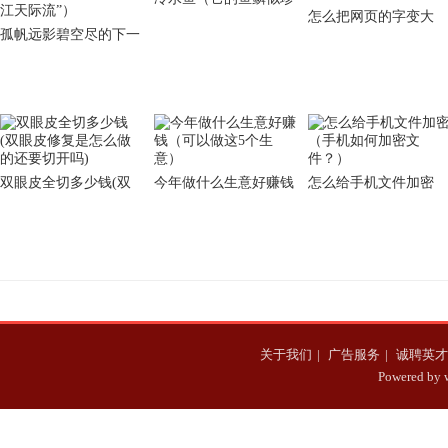
怎么把网页的字变大
珠）
孤帆远影碧空尽的下一
（怎么更改网页字体大
句（唐诗闲读：“孤帆
小）
远影碧空尽，唯见长江
天际流”）
双眼皮全切多少钱(双
今年做什么生意好赚钱
怎么给手机文件加密
眼皮修复是怎么做的还
（可以做这5个生意）
（手机如何加密文
要切开吗)
件？）
关于我们
|
广告服务
|
诚聘英才
Powered b