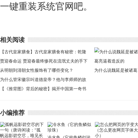
一键重装系统官网吧。
相关阅读
【古代皇家膳食】古代皇家膳食有秘密：乾隆
光绪慈禧都爱吃什么
贾迎春命运 贾迎春最终惨死在流氓丈夫的手下
吗
从明朝到清朝女性服饰有了哪些变化？
为什么说魏延是被诸葛
为什么管宋徽宗叫道德皇帝？他与李师师的故
亮逼着造反的
事
【《推背图》背后的秘密】揭开中国第一奇书
《推背图》背后的秘密
小编推荐
冷水鱼（它的鱼鳞似珍