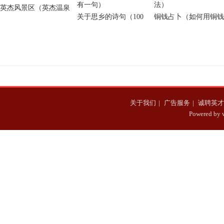
英杰风景区（英杰温泉
关于思乡的诗句（100
铜钱占卜（如何用铜钱
风景区）
句思乡诗词，总有一
算卦 3个铜钱算卦方
句）
法）
关于我们
|
广告服务
|
诚聘英才
Powered b