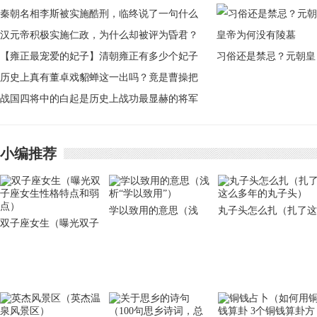
秦朝名相李斯被实施酷刑，临终说了一句什么
话？
汉元帝积极实施仁政，为什么却被评为昏君？
【雍正最宠爱的妃子】清朝雍正有多少个妃子
习俗还是禁忌？元朝皇
雍正最宠爱的妃子
历史上真有董卓戏貂蝉这一出吗？竟是曹操把
帝为何没有陵墓
貂蝉献给董卓
战国四将中的白起是历史上战功最显赫的将军
小编推荐
学以致用的意思（浅
丸子头怎么扎（扎了这
双子座女生（曝光双子
析“学以致用”）
么多年的丸子头）
座女生性格特点和弱
点）