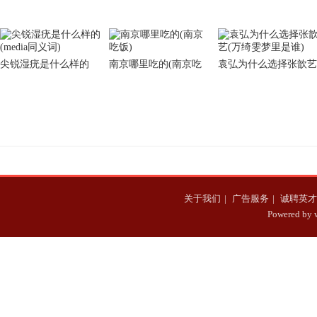
尖锐湿疣是什么样的
南京哪里吃的(南京吃
袁弘为什么选择张歆艺
(media同义词)
饭)
(万绮雯梦里是谁)
关于我们
|
广告服务
|
诚聘英才
Powered b