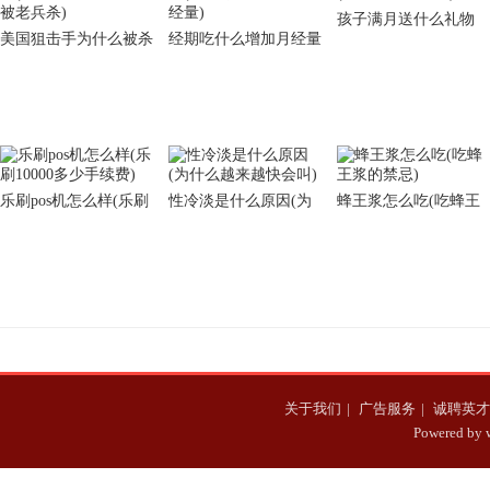
孩子满月送什么礼物
美国狙击手为什么被杀
经期吃什么增加月经量
(小孩满月买什么)
(美国狙击手为什么被
(怎么做可以增加月经
老兵杀)
量)
乐刷pos机怎么样(乐刷
性冷淡是什么原因(为
蜂王浆怎么吃(吃蜂王
10000多少手续费)
什么越来越快会叫)
浆的禁忌)
关于我们
|
广告服务
|
诚聘英才
Powered b