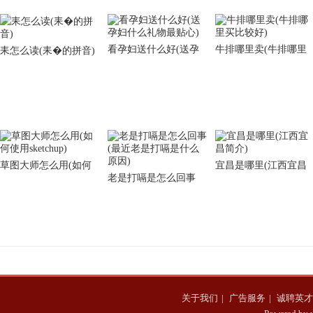
看孕妇送什么好(送孕
牛排哪里卖(牛排哪里
耒怎么读(耒�的拼音)
妇什么礼物最贴心)
买比较好)
草图大师怎么用(如何
宜昌是哪里(江西宜昌
老是打嗝是怎么回事
使用sketchup)
简介)
(最近老是打嗝是什么
原因)
关于我们
|
广告服务
|
诚聘英才