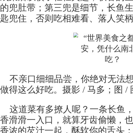
的兜肚带；第三兜是细节，长鱼
匙兜住，否则吃相难看、落人笑
不亲口细细品尝，你绝对无法
做得这么好吃。摄影 / 马多；图 /
这道菜有多撩人呢？一条长鱼
香滑滑一入口，就算牙齿偷懒，
香浓的芡汁一起，酥软你的舌头