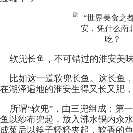
软兜长鱼，不可错过的淮安美味。
比如这一道软兜长鱼。这长鱼
在湖泽遍地的淮安生得又长又肥
所谓“软兜”，由三兜组成：第
鱼以纱布兜起，放入沸水锅内汆
成菜后以筷子轻轻夹起，软香的