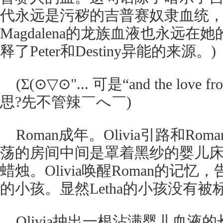
代永远是污秽的吉普赛奴隶血统
Magdalena的龙族血液也永远
释了Peter和Destiny异能的来源。)
(Σ(⊙▽⊙"... 可是“and the love 
思?先不管辣￣へ￣)
Roman成年。Olivia引路和Rom
荡的房间中间是罩着黑纱的婴儿
蜡烛。Olivia唤醒Roman的记
的小孩。显然Letha的小孩没有被
Olivia抽出一根沾满婴儿血液的