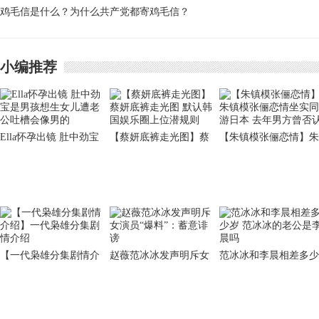
鸡毛信是什么？为什么共产党都寄鸡毛信？
小编推荐
Ella怀孕出镜 肚中劲宝
【蔡妍底裤走光图】蔡
【朱镇模张俪恋情】朱
是男孩想生女儿遭老公
妍底裤走光图 默认韩国
镇模张俪恋情坐实同游
吐槽会像男的
娱乐圈上位潜规则
日本 去年男方曾否认
【一代枭雄分集剧情介
赵薇范冰冰发声明斥女
范冰冰和李晨相差多少
绍】一代枭雄分集剧情
演员“爆料”：蓄意诽谤
岁 范冰冰的老公是李
介绍
吗