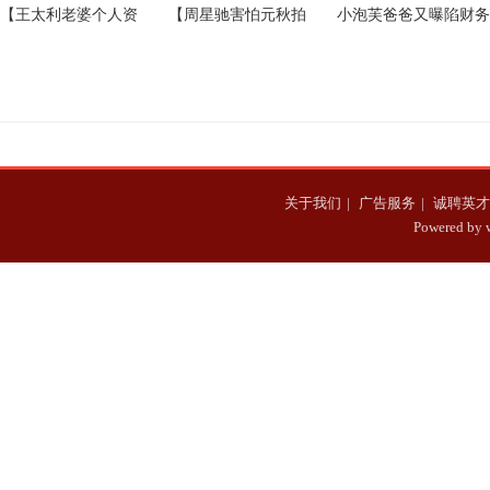
【王太利老婆个人资
【周星驰害怕元秋拍
小泡芙爸爸又曝陷财务
料】筷子兄弟王太利老
戏】周星驰害怕元秋拍
危机 240万房产遭银行
婆个人资料照片
戏不敢骂她
查封
关于我们
|
广告服务
|
诚聘英才
Powered b