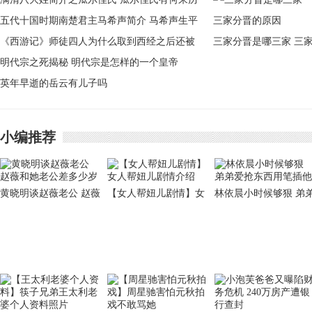
五代十国时期南楚君主马希声简介 马希声生平
事迹
《西游记》师徒四人为什么取到西经之后还被
三家分晋是哪三家 三
人耍了一通
明代宗之死揭秘 明代宗是怎样的一个皇帝
分晋的原因
英年早逝的岳云有儿子吗
小编推荐
黄晓明谈赵薇老公 赵薇
【女人帮妞儿剧情】女
林依晨小时候够狠 弟
和她老公差多少岁
人帮妞儿剧情介绍
爱抢东西用笔插他