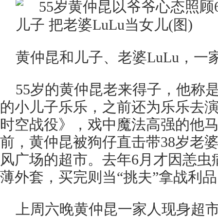
黄仲昆和儿子、老婆LuLu，一
55岁的黄仲昆老来得子，他称
的小儿子乐乐，之前还为乐乐去演
时空战役》，戏中魔法高强的他
前，黄仲昆被狗仔直击带38岁老婆
风广场的超市。去年6月才因恙虫
薄外套，买完则当“挑夫”拿战利
上周六晚黄仲昆一家人现身超