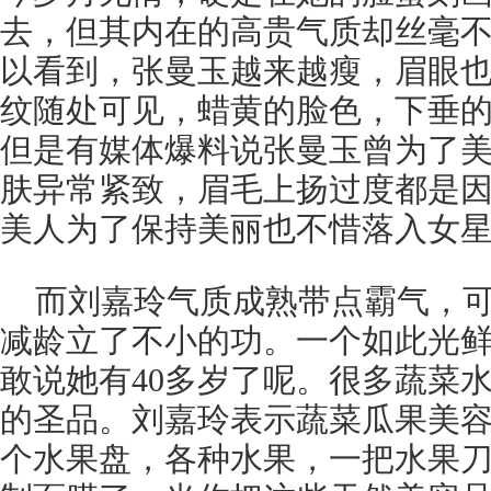
去，但其内在的高贵气质却丝毫不
以看到，张曼玉越来越瘦，眉眼
纹随处可见，蜡黄的脸色，下垂
但是有媒体爆料说张曼玉曾为了
肤异常紧致，眉毛上扬过度都是
美人为了保持美丽也不惜落入女
而刘嘉玲气质成熟带点霸气，
减龄立了不小的功。一个如此光
敢说她有40多岁了呢。很多蔬菜
的圣品。刘嘉玲表示蔬菜瓜果美
个水果盘，各种水果，一把水果