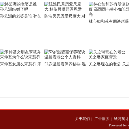
孙艺洲的老婆是谁 孙艺
陈浩民秀恩爱尺度大,林
林心如和苏有朋谈赵薇
洲结婚了吗
依晨晒照秀恩爱
高圆圆与林心如谁漂亮
宋仲基女朋友宋慧乔 宋
52岁温碧霞保养秘诀 温
关之琳现在的老公 关
仲基为什么说宋慧乔
碧霞老公个人资料
琳家庭背景
关于我们
|
广告服务
|
诚聘英才
Powered b