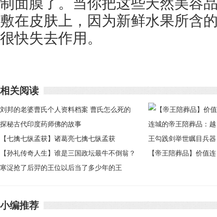
制面膜了。当你把这些天然美容
敷在皮肤上，因为新鲜水果所含
很快失去作用。
相关阅读
刘邦的老婆曹氏个人资料档案 曹氏怎么死的
探秘古代印度药师佛的故事
【七擒七纵孟获】诸葛亮七擒七纵孟获
【孙礼传奇人生】谁是三国政坛最牛不倒翁？
【帝王陪葬品】价值连
小人物孙礼的传奇人生
寒浞抢了后羿的王位以后当了多少年的王
城的帝王陪葬品：越王
勾践剑举世瞩目兵器
小编推荐