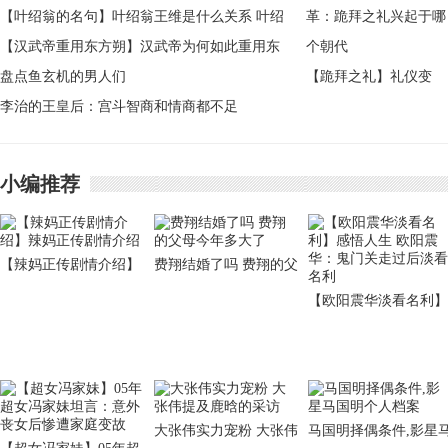
【叶绍翁的名句】叶绍翁王维是什么关系 叶绍
翁的名句有哪些
【汉武帝重用东方朔】汉武帝为何如此重用东
方朔：两人有什么秘密
盘点鱼玄机的男人们
【跪拜之礼】礼仪变
李治的王皇后：宫斗智商和情商都不足
革：跪拜之礼兴起于哪
个朝代
小编推荐
【辣妈正传剧情介绍】
费翔结婚了吗 费翔的父
辣妈正传剧情介绍
母今年多大了
【欧阳震华淡看名利】
感悟人生 欧阳震华：
门关走过后淡看名利
大张伟实力宠粉 大张伟
马国明择偶条件,影星