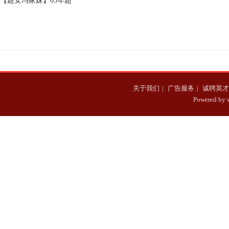
【超女冯家妹】05年超
提及鹿晗的采访
国明个人档案
女冯家妹坦言：意外丧
女后惨遭家庭变故
关于我们
|
广告服务
|
诚聘英才
Powered b