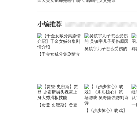
四大美女貂蝉是哪个朝代 貂蝉的义父是谁
小编推荐
吴镇宇儿子怎么受伤的
郝
【千金女贼分集剧情介
吴镇宇儿子受伤原因
曝
绍】千金女贼分集剧情
介绍
【贾登·史密斯】贾登·
一
【《步步惊心》吻戏】
史密斯街头裸露上身大
晒
《步步惊心》第一场吻
秀滑板技能
恐
戏 吴奇隆强吻刘诗诗