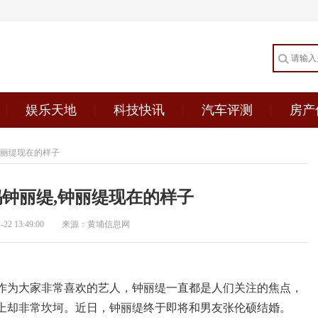
娱乐天地
科技快讯
汽车评测
房产
钟丽缇现在的样子
妈钟丽缇,钟丽缇现在的样子
2 13:49:00
来源：黄埔信息网
作为大家非常喜欢的艺人，钟丽缇一直都是人们关注的焦点，
上却非常坎坷。近日，钟丽缇终于即将和男友张伦硕结婚。