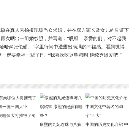
张伦硕在真人秀拍摄现场当众求婚，并在双方家长及女儿的见证下
中再次晒出一组婚纱照，并写道：“哎呀，亲爱的们，对不起我
哈哈哈哈@张伦硕。”字里行间中透露出满满的幸福感。看到微博
一定要幸福一辈子!”、“我喜欢吃这狗粮啊!继续秀恩爱吧!”
吴哪位大将摧毁了蜀
一统三国大业
康熙的九妃连珠与八嫔
中国的历史文化介绍 中