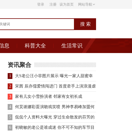
登录
注册
设为首页
网站导航
信息
科普大全
生活常识
资讯聚合
1
大S老公汪小菲图片展示 曝光一家人甜蜜幸
福生活
2
宋茜 辰亦儒爱情闯进门 首度牵手上演浪漫虐
恋
3
家有儿女小雪扮演者 邻家有女初长成
4
何炅谢娜彩蛋演吻戏笑喷 男神李易峰加盟何
炅首部执导电影
5
侃侃个人资料大曝光 穿过生命散发的芬芳的
女歌手
6
初晓敏的老公是谁成迷 你不可不知的车节目