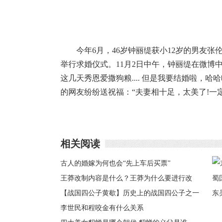
今年6月，46岁钟丽缇获小12岁的男友
举行求婚仪式。11月2日中午，钟丽缇在微博
这几天秀恩爱撒狗粮.... 但是我要结婚啦，
的网友纷纷送祝福：“夫妻相十足，太美了!一定
相关阅读
古人的婚嫁为何也会“先上车后买票”
王莽改制内容是什么？王莽为什么要进行改
革？
【战国四公子黄歇】历史上的战国四公子之一
东
黄歇为何会身死家灭
李世民和程咬金有什么关系
国