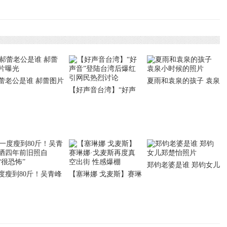
临御 康熙的妃嫔有哪
国文化中著名的40
些？
个”四大“
蕾老公是谁 郝蕾图片
夏雨和袁泉的孩子 袁泉
【好声音台湾】“好声
光
小时候的照片
音”登陆台湾后爆红 引
网民热烈讨论
郑钧老婆是谁 郑钧女儿
度瘦到80斤！吴青峰
【塞琳娜 戈麦斯】赛琳
郑楚怡照片
四年前旧照自认“很
娜·戈麦斯再度真空出
怖”
街 性感爆棚