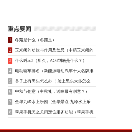
德关系？儒家思想的目
的
重点要闻
1
冬菇是什么（冬菇是）
2
玉米须的功效与作用及禁忌（中药玉米须的
功效与作用禁忌症）
3
什么叫ao3（那么，AO3到底是什么？）
4
电动轿车排名（新能源电动汽车十大名牌排
名及价格表）
5
鼻子上有黑头怎么办（ 脸上黑头太多怎么
办）
6
中秋节创意（中秋礼，送啥最有创意？）
7
金华九峰水上乐园（金华景点:九峰水上乐
园）
8
苹果手机怎么关闭定位服务功能（苹果手机
怎么关闭定位服务功能）