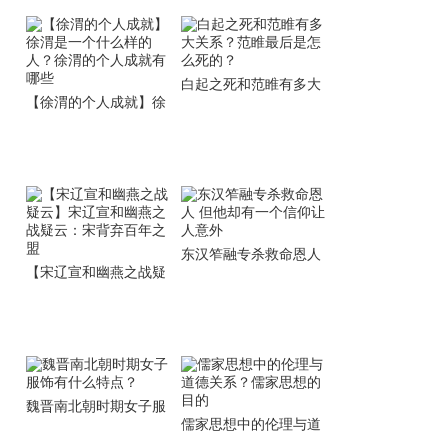
白起之死和范睢有多大
【徐渭的个人成就】徐
关系？范睢最后是怎么
渭是一个什么样的人？
死的？
徐渭的个人成就有哪些
东汉笮融专杀救命恩人
【宋辽宣和幽燕之战疑
但他却有一个信仰让人
云】宋辽宣和幽燕之战
意外
疑云：宋背弃百年之盟
魏晋南北朝时期女子服
儒家思想中的伦理与道
饰有什么特点？