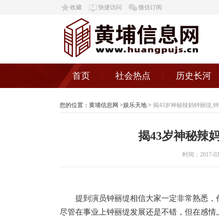
收藏
快捷访问
微信订阅
首页
社会热点
历史长河
您的位置：
黄埔信息网
>
娱乐天地
>
揭43岁神秘辣妈钟丽缇,
揭43岁神秘辣
时间：2017-02-2
提到演员钟丽缇相信大家一定非常熟悉，
尽管在事业上钟丽缇发展还是不错，但在感情