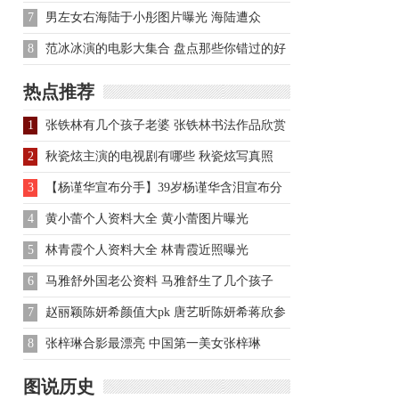
主持人资料
7
男左女右海陆于小彤图片曝光 海陆遭众
人“调侃”机智回应
8
范冰冰演的电影大集合 盘点那些你错过的好
电影
热点推荐
1
张铁林有几个孩子老婆 张铁林书法作品欣赏
图
2
秋瓷炫主演的电视剧有哪些 秋瓷炫写真照
3
【杨谨华宣布分手】39岁杨谨华含泪宣布分
手：关系退回到好朋友
4
黄小蕾个人资料大全 黄小蕾图片曝光
5
林青霞个人资料大全 林青霞近照曝光
6
马雅舒外国老公资料 马雅舒生了几个孩子
7
赵丽颖陈妍希颜值大pk 唐艺昕陈妍希蒋欣参
加节目
8
张梓琳合影最漂亮 中国第一美女张梓琳
图说历史