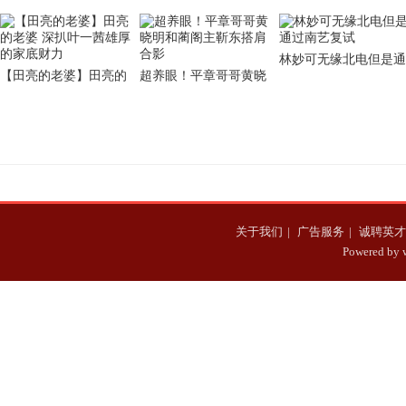
林妙可无缘北电但是通
【田亮的老婆】田亮的
超养眼！平章哥哥黄晓
过南艺复试
老婆 深扒叶一茜雄厚的
明和蔺阁主靳东搭肩合
家底财力
影
关于我们
|
广告服务
|
诚聘英才
Powered b