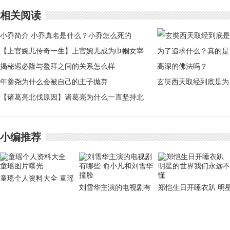
相关阅读
小乔简介 小乔真名是什么？小乔怎么死的
【上官婉儿传奇一生】上官婉儿成为巾帼女宰
相传奇一生
揭秘遏必隆与鳌拜之间的关系怎么样
年羹尧为什么会被自己的主子抛弃
玄奘西天取经到底是为
【诸葛亮北伐原因】诸葛亮为什么一直坚持北
了追求什么？真的是高
伐 诸葛亮北伐原因
深的佛法吗？
小编推荐
童瑶个人资料大全 童瑶
刘雪华主演的电视剧有
郑恺生日开睡衣趴 明
图片曝光
哪些 俞小凡和刘雪华撞
的世界我们永远不懂
脸