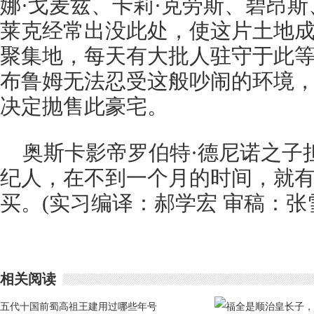
娜·戈麦兹、卡莉·克劳斯、碧昂斯、
莱克经常出没此处，使这片土地
聚集地，每天有大批人驻守于此
布鲁姆无法忍受这般吵闹的环境
决定抛售此豪宅。
奥斯卡影帝罗伯特·德尼诺之子
纪人，在不到一个月的时间，就有
买。(实习编译：郝学宏 审稿：张
相关阅读
五代十国前蜀高祖王建用过哪些年号