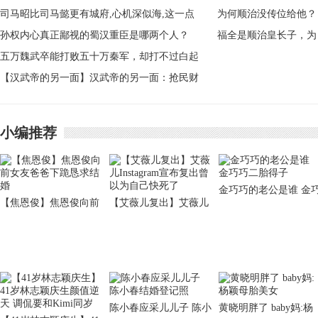
司马昭比司马懿更有城府,心机深似海,这一点
他不说还真没人知道
孙权内心真正鄙视的蜀汉重臣是哪两个人？
福全是顺治皇长子，为
五万魏武卒能打败五十万秦军，却打不过白起
何顺治没传位给他？
十万秦军
【汉武帝的另一面】汉武帝的另一面：抢民财
坏法制的暴君
小编推荐
金巧巧的老公是谁 金
【焦恩俊】焦恩俊向前
【艾薇儿复出】艾薇儿
巧二胎得子
女友爸爸下跪恳求结婚
Instagram宣布复出曾以
为自己快死了
陈小春应采儿儿子 陈小
黄晓明胖了 baby妈:杨