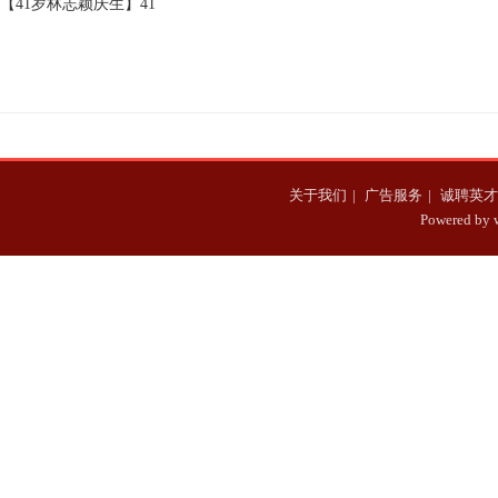
【41岁林志颖庆生】41
春结婚登记照
颖母胎美女
岁林志颖庆生颜值逆天
调侃要和Kimi同岁
关于我们
|
广告服务
|
诚聘英才
Powered b