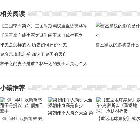
相关阅读
【三国李严简介】三国时期蜀汉重臣骠骑将军
李严简介
【闯王李自成生死之谜】闯王李自成生死之
谜：满清南明未取其首级
邓羌是怎样的人 历史如何评价邓羌
曹丕篡汉的影响是什么
金哀宗攻宋之举 加速了金国的灭亡
林平之的妻子是谁？林平之的妻子岳灵珊个人
简介
小编推荐
梁朝伟个人简介大全 梁
《叶问4》没熊黛林 甄
【重返地球票房】威尔
朝伟身高是多少
子丹提议与红颜知己牵
·史密斯谈《重返地
手
球》 承认很挫败