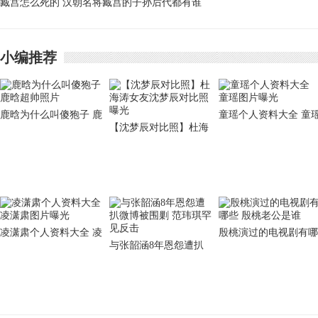
臧宫怎么死的 汉朝名将臧宫的子孙后代都有谁
年中发生了哪些重大事
件
小编推荐
鹿晗为什么叫傻狍子 鹿
童瑶个人资料大全 童
【沈梦辰对比照】杜海
晗超帅照片
图片曝光
涛女友沈梦辰对比照曝
光
凌潇肃个人资料大全 凌
殷桃演过的电视剧有哪
与张韶涵8年恩怨遭扒
潇肃图片曝光
些 殷桃老公是谁
微博被围剿 范玮琪罕见
反击