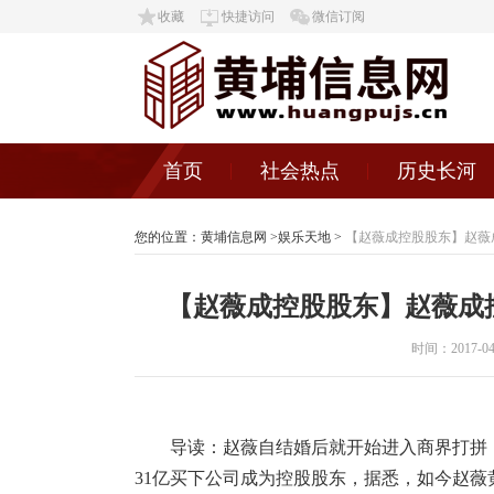
收藏
快捷访问
微信订阅
首页
社会热点
历史长河
您的位置：
黄埔信息网
>
娱乐天地
>
【赵薇成控股股东】赵薇
【赵薇成控股股东】赵薇成控
时间：2017-04-1
导读：赵薇自结婚后就开始进入商界打拼
31亿买下公司成为控股股东，据悉，如今赵薇