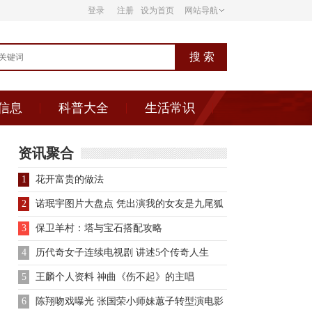
登录
注册
设为首页
网站导航
信息
科普大全
生活常识
资讯聚合
1
花开富贵的做法
2
诺珉宇图片大盘点 凭出演我的女友是九尾狐
获新星奖
3
保卫羊村：塔与宝石搭配攻略
4
历代奇女子连续电视剧 讲述5个传奇人生
5
王麟个人资料 神曲《伤不起》的主唱
6
陈翔吻戏曝光 张国荣小师妹蕙子转型演电影