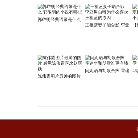
郭敬明经典语录是什么
王祖蓝妻子晒合影 李亚
【
郭敬明的小说有哪些
男自曝为什么喜欢王祖
认
蓝的原因
是
闫妮晒与胡歌合照 霍建
4
陈伟霆图片最帅的图片
华和胡歌谁更有钱
伊
感觉陈伟霆喜欢赵丽颖