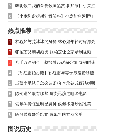
与陈翔演吻戏
7
黎明歌曲我的亲爱歌词鉴赏 参加节目引关注
8
【小庞和詹姆斯狂爆笑料】小庞和詹姆斯狂
爆笑料 揭秘狗狗猩猩大
热点推荐
1
林心如与范冰冰的身价 林心如年轻时好漂亮
2
张柏芝父亲胡须勇 张柏芝让全家录制视频
3
八千万违约金！蔡徐坤起诉前公司 签约时未
满18岁
4
【孙红雷婚纱照】孙红雷与妻子浪漫婚纱照
曝光
5
戚薇李承铉是怎么认识的 李承铉戚薇结婚照
甜蜜动人
6
陈奕迅的歌有哪些 陈奕迅演过哪些电影
7
侯佩岑赞陈道明是男神 侯佩岑婚纱照唯美
8
陈冠希秦舒培结婚 陈冠希的女友名单
图说历史