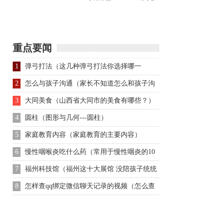
实存在的吗？真相是什
是努尔哈赤最倚重的大
么
将之一，为何皇太极继
重点要闻
1
弹弓打法（这几种弹弓打法你选择哪一
种？）
2
怎么与孩子沟通（家长不知道怎么和孩子沟
通）
3
大同美食（山西省大同市的美食有哪些？）
4
圆柱（图形与几何---圆柱）
5
家庭教育内容（家庭教育的主要内容）
6
慢性咽喉炎吃什么药（常用于慢性咽炎的10
种中成药）
7
福州科技馆（福州这十大展馆 没陪孩子统统
去一遍的话）
8
怎样查qq绑定微信聊天记录的视频（怎么查
他和别人的聊天记录）