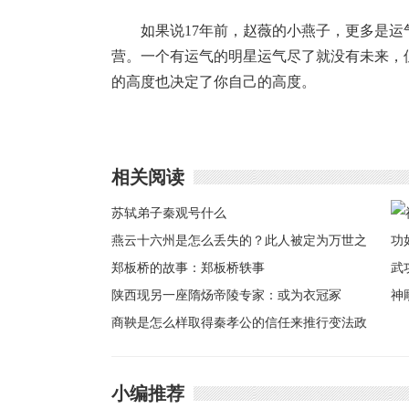
如果说17年前，赵薇的小燕子，更多是运
营。一个有运气的明星运气尽了就没有未来，
的高度也决定了你自己的高度。
相关阅读
苏轼弟子秦观号什么
燕云十六州是怎么丢失的？此人被定为万世之
罪人！
郑板桥的故事：郑板桥轶事
陕西现另一座隋炀帝陵专家：或为衣冠冢
神
商鞅是怎么样取得秦孝公的信任来推行变法政
如
策
功
小编推荐