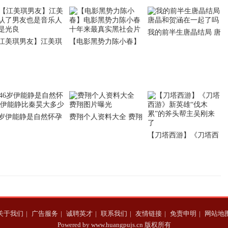
我的前半生唐晶结局 唐
江美琪男友】江美琪
【电影黑势力陈小春】
晶和贺涵在一起了吗
了男友也是音乐人 不
电影黑势力陈小春 十年
光良
来最真实黑社会片
6岁伊能静是自然怀孕
费翔个人资料大全 费翔
能静比秦昊大多少
图片曝光
【刀塔西游】《刀塔西
游》新英雄“伐木累”的
斧头帮主吴刚来了
关于我们
|
广告服务
|
诚聘英才
|
联系我们
|
友情链接
|
免责申明
|
网站地
Powered by www.huangpujs.cn 版权所有