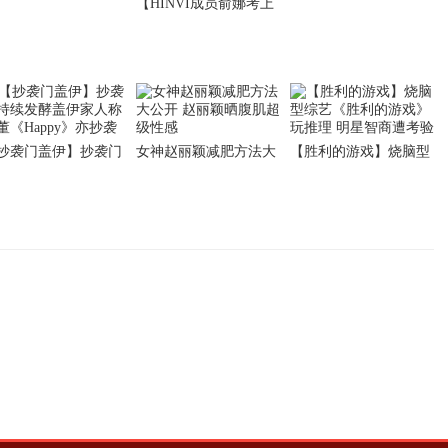
【HINVI成员俞娜考上
重逢》？ 网友:那相
刘恺威的父亲刘丹简历
律师】韩国偶像女团
2018呢
SHINVI成员俞娜考上
律师
抄袭门盖伊】抄袭门
女神赵丽颖减肥方法大
【胜利的游戏】烧脑型
续发酵盖伊家人称菲
公开 赵丽颖晒腹肌超级
综艺《胜利的游戏》玩
《Happy》亦抄袭
性感
推理 明星智商遭考验