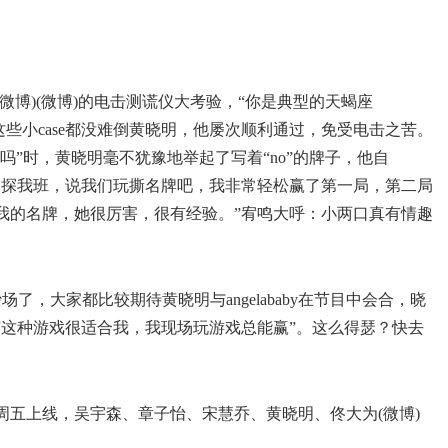
微博)(微博)的电击测谎仪大考验，“你是典型的天蝎座
这些小case都没难倒黄晓明，他屡次顺利通过，免受电击之苦。
赢吗”时，黄晓明毫不犹豫地举起了写着“no”的牌子，他自
国探我班，说我们玩撕名牌吧，我非常轻松赢了第一局，第二局
我的名牌，她很厉害，很有经验。”宥鸣大呼：小两口真有情趣
已是久经沙场了，大家都比较期待黄晓明与angelababy在节目中会合，晓
“这种游戏很适合我，我现场玩游戏总能赢”。这么得瑟？快去
。
周五上线，吴宇森、章子怡、宋慧乔、黄晓明、佟大为(微博)