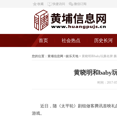
收藏
快捷访问
微信订阅
首页
社会热点
历史长河
您的位置：
黄埔信息网
>
娱乐天地
>
黄晓明和baby玩撕名牌 
黄晓明和bab
时间：2017-05-0
近日，随《太平轮》剧组做客腾讯首映礼的黄
游戏。