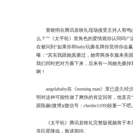
黄晓明在腾讯首映礼现场接受主持人宥鸣(
么？”“《太平轮》里角色的爱情观你认同吗?”
在被问到“如果你和baby玩撕名牌你觉得你会
曝：“其实我跟她真撕过，她带两身衣服来美
我们同时把对方撕下来，后来有一局她先撕掉
啊！
angelababy在《running man》里
明对这种可能性做了爽快的肯定回答，他直言
跟陈赫(微博)(微信号：chenhe1109)较量一下吧
《太平轮》腾讯首映礼完整版视频将于本
等巨星降临，敬请期待。