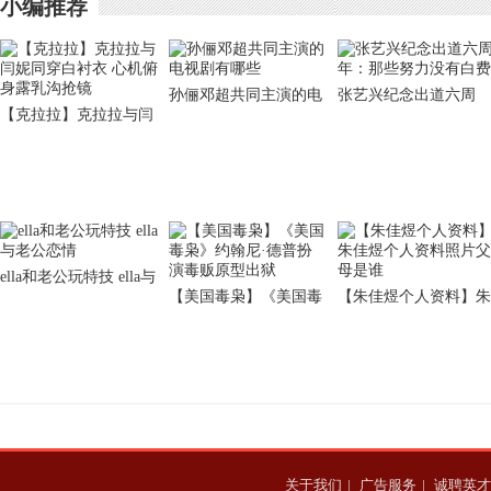
小编推荐
孙俪邓超共同主演的电
张艺兴纪念出道六周
【克拉拉】克拉拉与闫
视剧有哪些
年：那些努力没有白费
妮同穿白衬衣 心机俯身
露乳沟抢镜
ella和老公玩特技 ella与
【美国毒枭】《美国毒
【朱佳煜个人资料】朱
老公恋情
枭》约翰尼·德普扮演
佳煜个人资料照片父母
毒贩原型出狱
是谁
关于我们
|
广告服务
|
诚聘英才