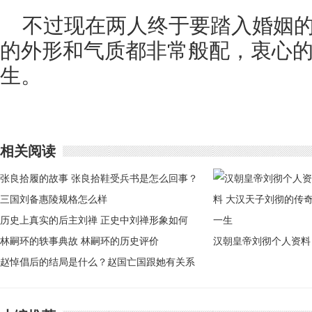
不过现在两人终于要踏入婚姻
的外形和气质都非常般配，衷心
生。
相关阅读
张良拾履的故事 张良拾鞋受兵书是怎么回事？
三国刘备惠陵规格怎么样
历史上真实的后主刘禅 正史中刘禅形象如何
林嗣环的轶事典故 林嗣环的历史评价
汉朝皇帝刘彻个人资料
赵悼倡后的结局是什么？赵国亡国跟她有关系
大汉天子刘彻的传奇一
吗
生